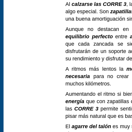
Al
calzarse las CORRE 3
, 
algo especial. Son
zapatill
una buena amortiguación si
Aunque no destacan en u
equilibrio perfecto
entre
que cada zancada se sien
disfrutarán de un soporte 
su rendimiento y disfrutar 
A ritmos más lentos la
m
necesaria
para no crear c
muchos kilómetros.
Aumentando el ritmo si bi
energía
que con zapatillas 
las
CORRE 3
permite senti
pisar más natural que es ba
El
agarre del talón
es muy s