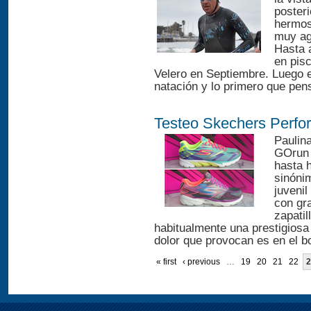
posteri
hermos
muy agr
Hasta 
en pisc
Velero en Septiembre. Luego 
natación y lo primero que pens
Testeo Skechers Perfo
Paulin
GOrun 
hasta 
sinónim
juveni
con gra
zapati
habitualmente una prestigiosa
dolor que provocan es en el bo
« first
‹ previous
…
19
20
21
22
2