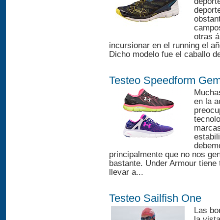
deporte
deport
obstant
campos
otras 
incursionar en el running el a
Dicho modelo fue el caballo de
Testeo Speedform Gemi
Muchas
en la a
preocu
tecnol
marcas
estabil
debemo
principalmente que no nos ge
bastante. Under Armour tiene t
llevar a...
Testeo Sailfish One
Las bo
la vist