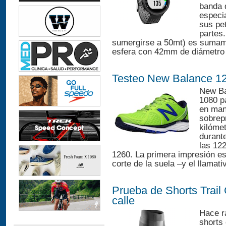
banda 
especi
sus pe
partes
sumergirse a 50mt) es sumame
esfera con 42mm de diámetro e
Testeo New Balance 1
New Ba
1080 p
en man
sobrep
kilómet
durant
las 12
1260. La primera impresión es 
corte de la suela –y el llamati
Prueba de Shorts Trail
calle
Hace ra
shorts