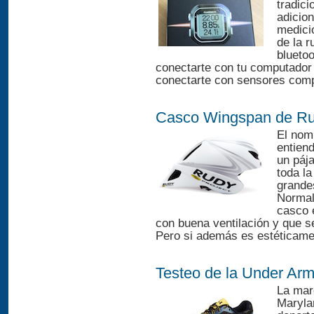
tradic
adicio
medici
de la r
blueto
conectarte con tu computador 
conectarte con sensores compa
Casco Wingspan de Ru
El nomb
entien
un páj
toda la
grande
Normal
casco 
con buena ventilación y que se
Pero si además es estéticamen
Testeo de la Under Ar
La mar
Maryla