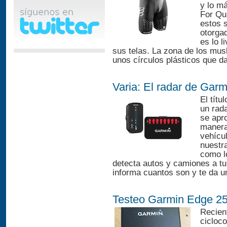
y lo má
For Qu
estos 
otorga
es lo l
sus telas. La zona de los musl
unos círculos plásticos que d
Varia: El radar de Garm
El títu
un rada
se apr
manera
vehícul
nuestr
como l
detecta autos y camiones a tu
informa cuantos son y te da un
Testeo Garmin Edge 2
Recien
cicloc