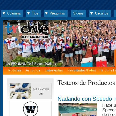
Columna
Tips
Preguntas
Videos
Circuitos
Noticias
Artículos
Entrevistas
Resultados/Fotos
TrichileT
Testeos de Productos
Nadando con Speedo 
Hace u
Speedo
de pro