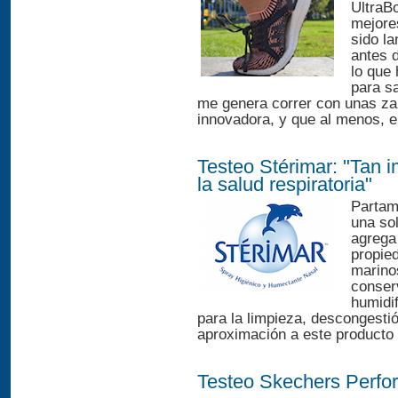
UltraBo
mejores
sido l
antes d
lo que 
para sa
me genera correr con unas zap
innovadora, y que al menos, en
Testeo Stérimar: "Tan 
la salud respiratoria"
Partam
una so
agrega 
propie
marino
conserv
humidif
para la limpieza, descongesti
aproximación a este producto 
Testeo Skechers Perfo