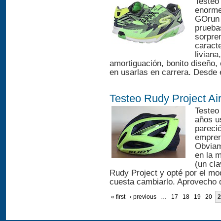
Testeo
enorme 
GOrun 
prueba
sorpre
caracte
liviana
amortiguación, bonito diseño,
en usarlas en carrera. Desde 
Testeo Rudy Project Ai
Testeo
años u
pareci
empren
Obviam
en la 
(un cla
Rudy Project y opté por el m
cuesta cambiarlo. Aprovecho 
« first
‹ previous
…
17
18
19
20
2