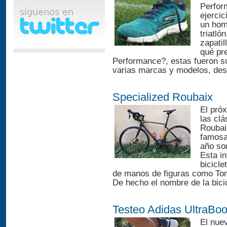
Perfor
ejercic
un hom
triatló
zapatil
qué pr
Performance?, estas fueron s
varias marcas y modelos, des
Specialized Roubaix
El pró
las clá
Roubai
famosa
año so
Esta i
bicicl
de manos de figuras como Tom
De hecho el nombre de la bicic
Testeo Adidas UltraBo
El nue