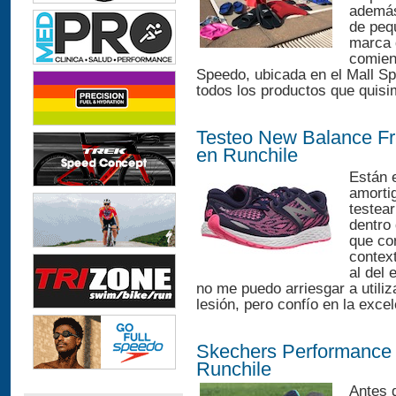
además
de peq
marca 
comien
Speedo, ubicada en el Mall Sp
todos los productos que quis
Testeo New Balance F
en Runchile
Están e
amorti
testea
dentro
que co
context
al del 
no me puedo arriesgar a utili
lesión, pero confío en la excel
Skechers Performance
Runchile
Antes 