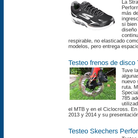
La Str
Perfor
más de
ingreso
si bien
diseño
contin
respirable, no elasticado com
modelos, pero entrega espacio 
Testeo frenos de disco
Tuve la
alguna
nuevo 
ruta. M
Specia
785 ade
utiliz
el MTB y en el Ciclocross. En
2013 y 2014 y su presentación
Testeo Skechers Perf