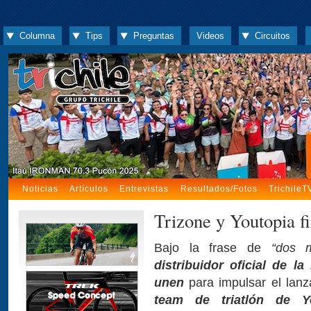
Columna
Tips
Preguntas
Videos
Circuitos
Noticias
Artículos
Entrevistas
Resultados/Fotos
TrichileT
Trizone y Youtopia f
Bajo la frase de
“dos 
distribuidor oficial de l
unen
para impulsar el lan
team de triatlón de Y