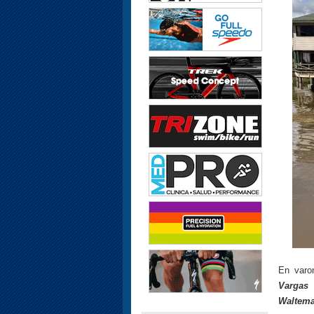
En varo
Vargas 
Waltema