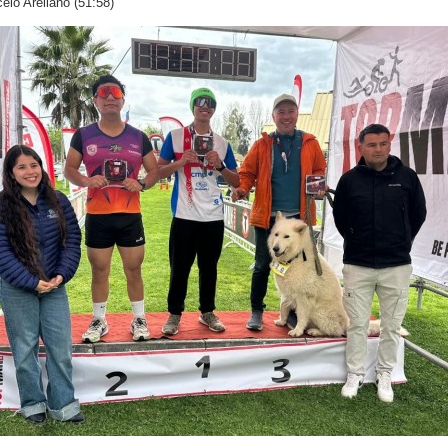
elo Arellano (51:58)