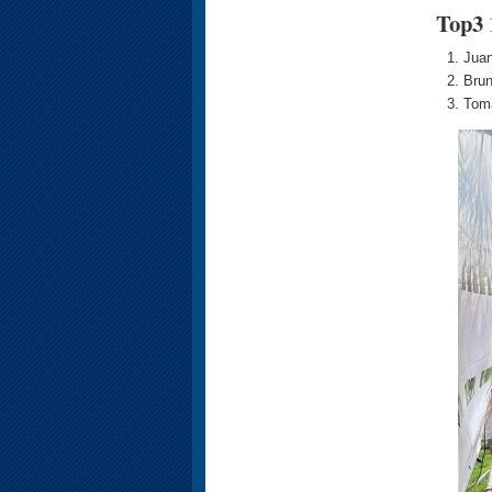
Top3 
Juan
Brun
Tomá