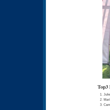
Top3
Juli
Marí
Cami