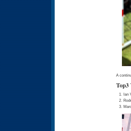
A contin
Top3 
Ian 
Rodr
Marc