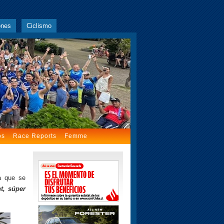
ones
Ciclismo
os
Race Reports
Femme
a que se
nt, súper