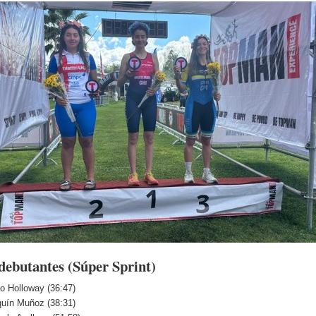
debutantes (Súper Sprint)
o Holloway (36:47)
uín Muñoz (38:31)