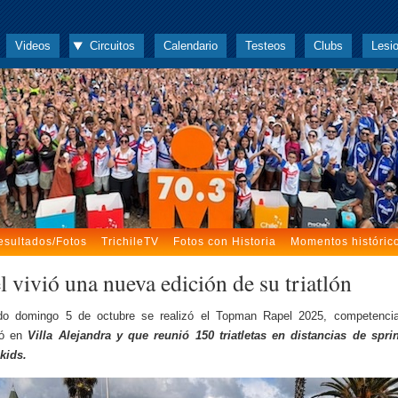
Videos
Circuitos
Calendario
Testeos
Clubs
Lesi
esultados/Fotos
TrichileTV
Fotos con Historia
Momentos históric
 vivió una nueva edición de su triatlón
do domingo 5 de octubre se realizó el Topman Rapel 2025, competenci
ló en
Villa Alejandra y que reunió 150 triatletas en distancias de spri
 kids.