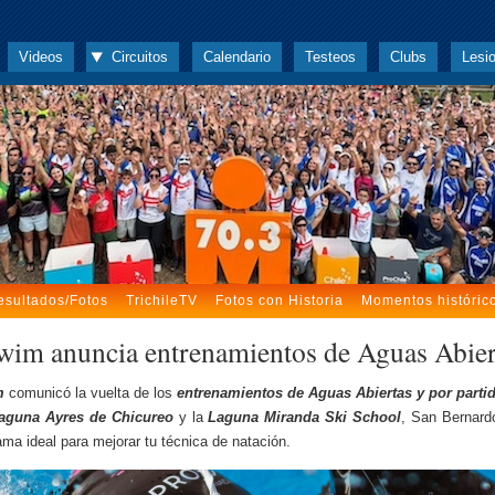
Videos
Circuitos
Calendario
Testeos
Clubs
Lesi
esultados/Fotos
TrichileTV
Fotos con Historia
Momentos históric
wim anuncia entrenamientos de Aguas Abier
m
comunicó la vuelta de los
entrenamientos de Aguas Abiertas y por parti
aguna Ayres de Chicureo
y la
Laguna Miranda Ski School
, San Bernard
ama ideal para mejorar tu técnica de natación.