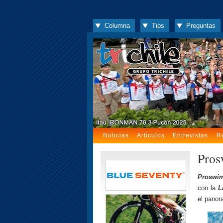
Columna
Tips
Preguntas
Noticias
Artículos
Entrevistas
R
Pros
Proswi
con la
L
el panor