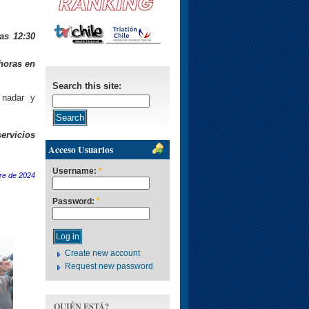
las 12:30
 horas en
Search this site:
 nadar y
servicios
Acceso Usuarios
Username:
*
re de 2024
Password:
*
Create new account
Request new password
QUIÉN ESTÁ?