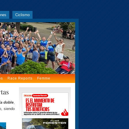
ones
Ciclismo
os
Race Reports
Femme
tas
da doble
,
o, siendo