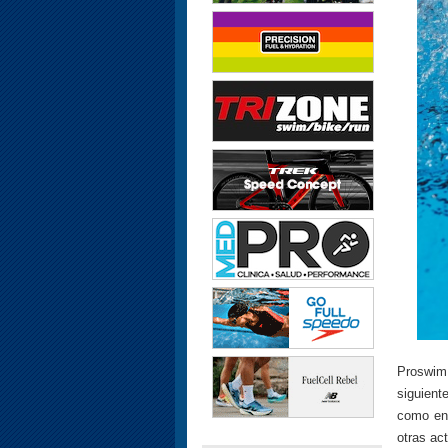
Proswim
siguient
como en 
otras ac