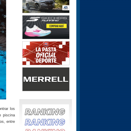
ntrar los
n piscina
os, entre