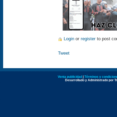
Login
or
register
to post c
Tweet
Venta publicidad
|
Términos y condicione
Desarrollado y Administrado por Tr