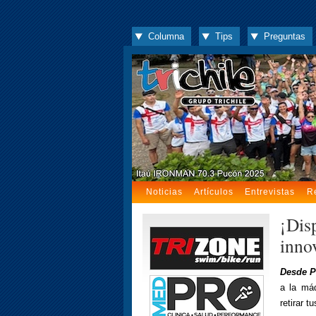
Columna
Tips
Preguntas
Noticias
Artículos
Entrevistas
R
¡Dis
inno
Desde P
a la má
retirar 