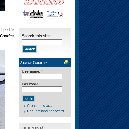
al podrás
 Condes,
Search this site:
Acceso Usuarios
Username:
*
Password:
*
Create new account
Request new password
QUIÉN ESTÁ?