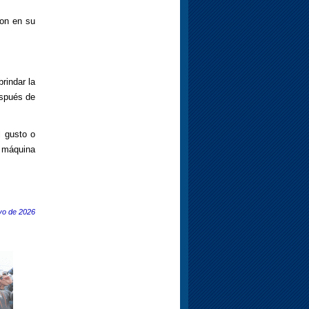
ion en su
rindar la
espués de
 gusto o
 máquina
yo de 2026