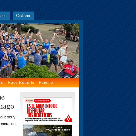
ones
Ciclismo
os
Race Reports
Femme
ae
tiago
oductos y
anera de