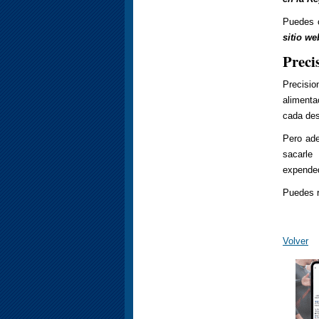
Puedes c
sitio w
Preci
Precisio
alimenta
cada des
Pero ad
sacarle
expended
Puedes r
Volver