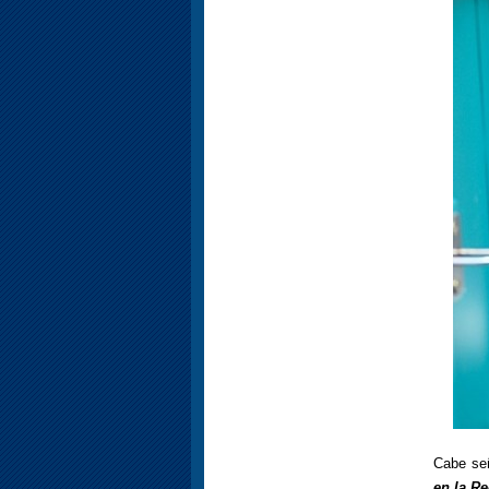
Cabe señ
en la Re