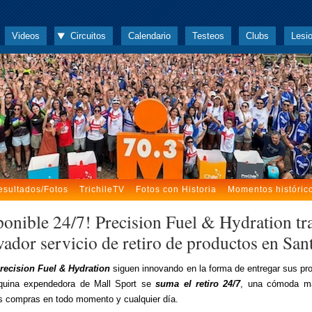
Videos
Circuitos
Calendario
Testeos
Clubs
Lesi
esultados/Fotos
TrichileTV
Fotos con Historia
Momentos históric
ponible 24/7! Precision Fuel & Hydration tr
vador servicio de retiro de productos en San
recision Fuel & Hydration
siguen innovando en la forma de entregar sus pr
quina expendedora de Mall Sport se
suma el retiro 24/7
, una cómoda m
tus compras en todo momento y cualquier día.