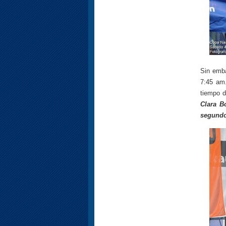
Sin emba
7:45 am
tiempo 
Clara B
segundo