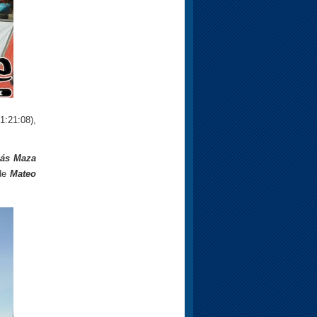
1:21:08),
ás Maza
 de
Mateo