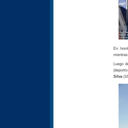
En homb
mientras
Luego de
(deporti
Silva
(16