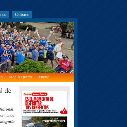
ones
Ciclismo
os
Race Reports
Femme
l de
Nacional
,
 hermanos
ategoría