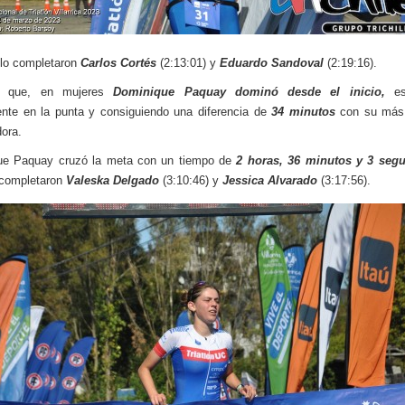
 lo completaron
Carlos Cortés
(2:13:01) y
Eduardo Sandoval
(2:19:16).
as que, en mujeres
Dominique Paquay dominó desde el inicio,
es
nte en la punta y consiguiendo una diferencia de
34 minutos
con su más
ora.
ue Paquay cruzó la meta con un tiempo de
2 horas, 36 minutos y 3 seg
 completaron
Valeska Delgado
(3:10:46) y
Jessica Alvarado
(3:17:56).