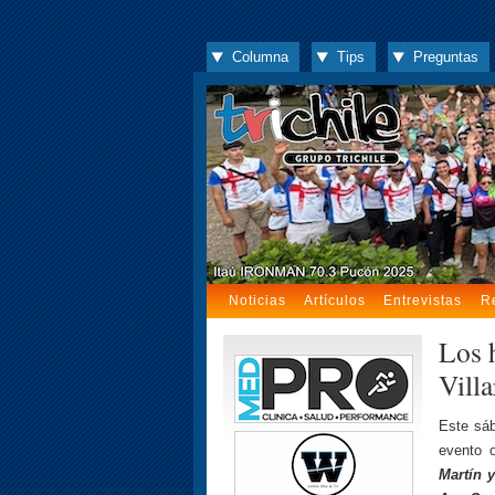
Columna
Tips
Preguntas
Noticias
Artículos
Entrevistas
R
Los 
Vill
Este sá
evento 
Martín 