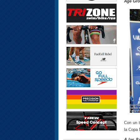
Age Gro
Con un t
la Copa N
A las 8