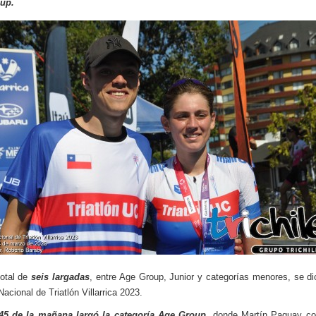
up.
otal de
seis largadas
, entre Age Group, Junior y categorías menores, se dio
acional de Triatlón Villarrica 2023.
:45 de la mañana largó la categoría Age Group,
donde Martín Paquay c