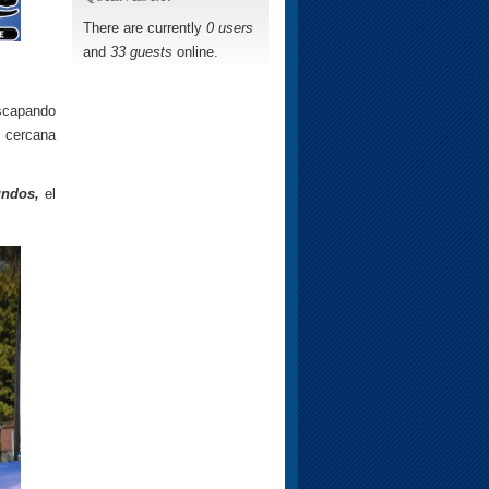
There are currently
0 users
and
33 guests
online.
capando
 cercana
undos,
el