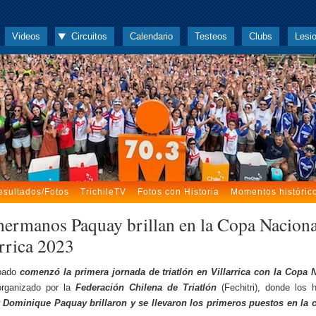
Videos
Circuitos
Calendario
Testeos
Clubs
Lesi
esultados/Fotos
TrichileTV
Fotos con Historia
Momentos históric
hermanos Paquay brillan en la Copa Naciona
arrica 2023
bado
comenzó la primera jornada de triatlón en Villarrica con la Copa 
organizado por la
Federación Chilena de Triatlón
(Fechitri), donde los
y Dominique Paquay brillaron y se llevaron los primeros puestos en la c