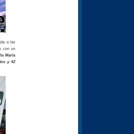
ida a las
s con un
eña María
tos y 42