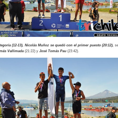
tegoría (12-13),
Nicolás Muñoz
se quedó con el primer puesto (20:12),
se
más Vallimada
(21:22) y
José Tomás Pau
(23:42).