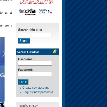
te
, en el
primero
y
Search this site:
Acceso Usuarios
Username:
*
Password:
*
Create new account
Request new password
QUIÉN ESTÁ?