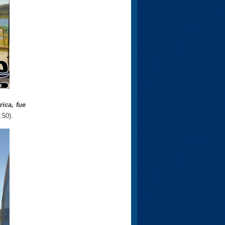
ica, fue
:50).