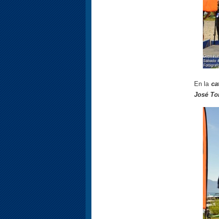
En la
ca
José To