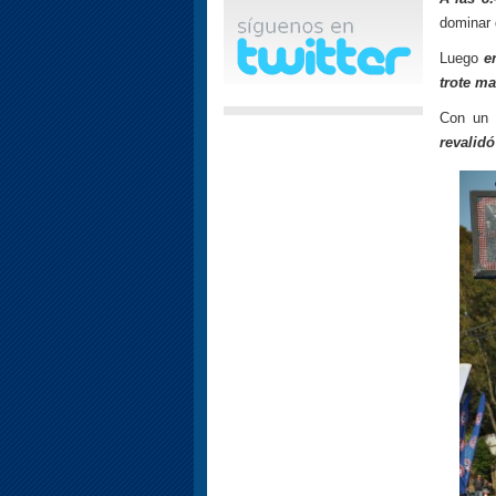
dominar d
Luego
e
trote ma
Con un
revalidó