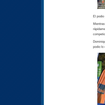
El podio
Mientr
rápidame
competid
Dominiq
podio lo