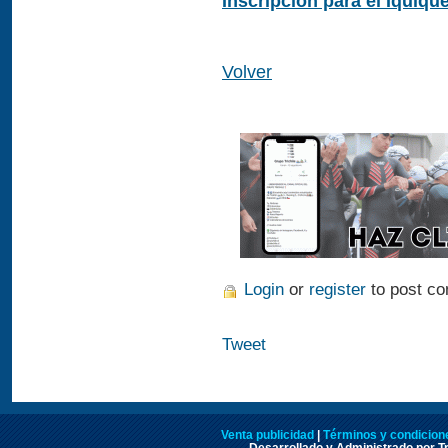
Inscripción para el Iquiqu
Volver
Login
or
register
to post c
Tweet
Venta publicidad
|
Términos y condicione
Desarrollado y Administrado por Tr