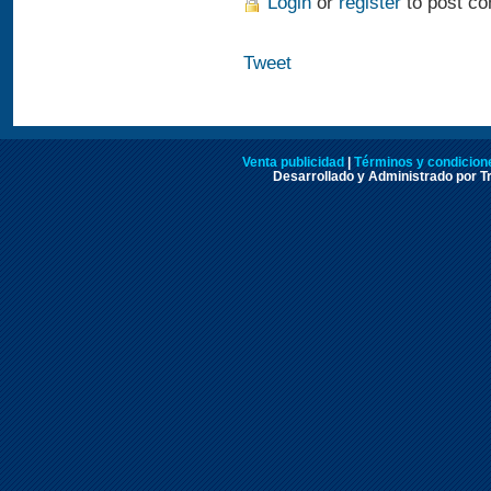
Login
or
register
to post c
Tweet
Venta publicidad
|
Términos y condicione
Desarrollado y Administrado por Tr