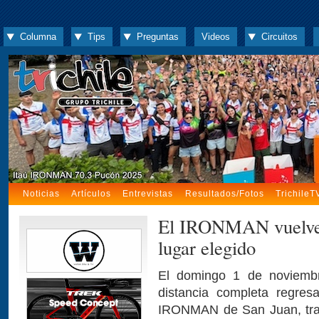
Columna
Tips
Preguntas
Videos
Circuitos
Noticias
Artículos
Entrevistas
Resultados/Fotos
TrichileT
El IRONMAN vuelve a
lugar elegido
El domingo 1 de noviembr
distancia completa regres
IRONMAN de San Juan, tras