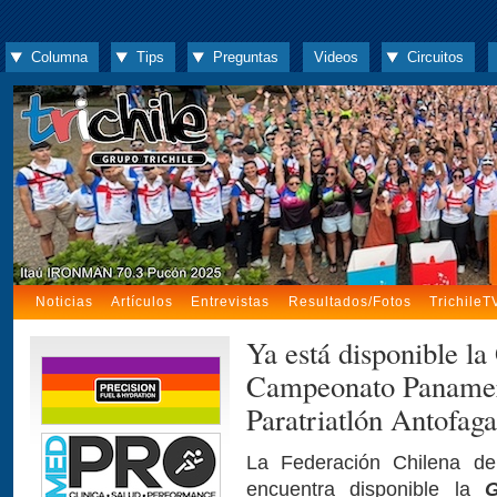
Columna
Tips
Preguntas
Videos
Circuitos
Noticias
Artículos
Entrevistas
Resultados/Fotos
TrichileT
Ya está disponible la
Campeonato Panameri
Paratriatlón Antofag
La Federación Chilena de 
encuentra disponible la
G