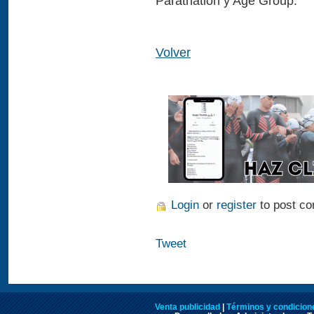
Paratriatlón y Age Group.
Volver
Login
or
register
to post c
Tweet
Venta publicidad
|
Términos y condicione