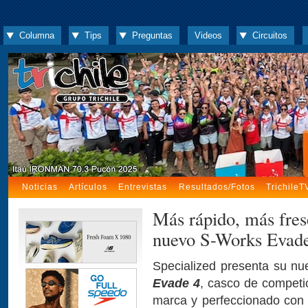
Columna
Tips
Preguntas
Videos
Circuitos
Noticias
Artículos
Entrevistas
Resultados/Fotos
TrichileT
Más rápido, más fre
nuevo S-Works Evad
Specialized presenta su n
Evade 4
, casco de competic
marca y perfeccionado con 