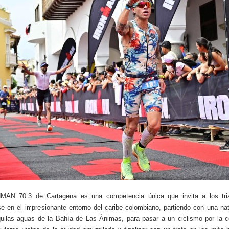
MAN 70.3 de Cartagena es una competencia única que invita a los tria
se en el impresionante entorno del caribe colombiano, partiendo con una na
quilas aguas de la Bahía de Las Ánimas, para pasar a un ciclismo por la 