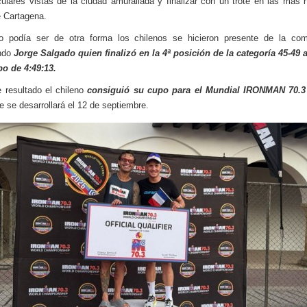
ulares vistas de la ciudad amurallada y finalizar con un trote en las más h
e Cartagena.
 podía ser de otra forma los chilenos se hicieron presente de la com
ndo
Jorge Salgado quien finalizó en la 4ª posición de la categoría 45-49
o de 4:49:13.
 resultado el chileno
consiguió su cupo para el Mundial IRONMAN 70.3
e se desarrollará el 12 de septiembre.