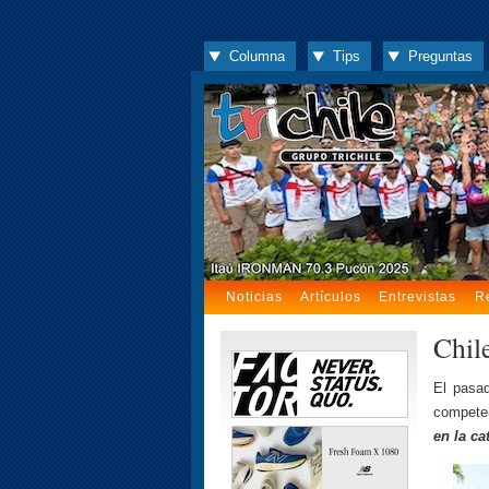
Columna
Tips
Preguntas
Noticias
Artículos
Entrevistas
R
Chil
El pas
competen
en la ca