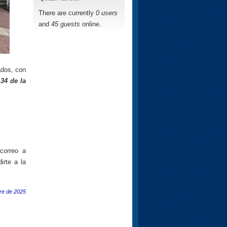
There are currently
0 users
and
45 guests
online.
ados, con
134 de la
correo a
irte a la
re de 2025