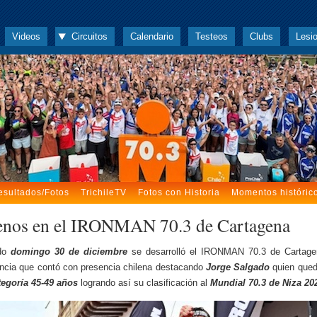
Videos
Circuitos
Calendario
Testeos
Clubs
Lesi
esultados/Fotos
TrichileTV
Fotos con Historia
Momentos históric
enos en el IRONMAN 70.3 de Cartagena
ado
domingo 30 de diciembre
se desarrolló el IRONMAN 70.3 de Cartage
cia que contó con presencia chilena destacando
Jorge Salgado
quien que
tegoría 45-49 años
logrando así su clasificación al
Mundial 70.3 de Niza 20