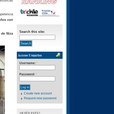
istóricas
petencia
 años con
Search this site:
 de Niza
Acceso Usuarios
Username:
*
Password:
*
Create new account
Request new password
QUIÉN ESTÁ?