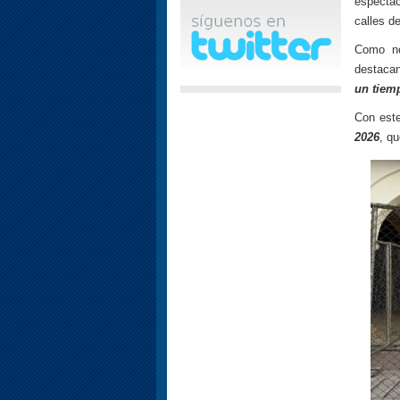
espectac
calles d
Como no
destaca
un tiemp
Con este
2026
, qu