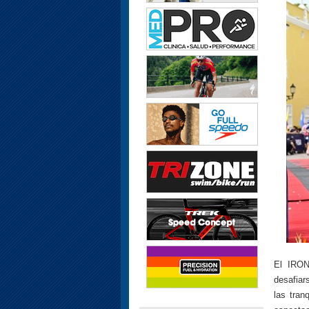
El IRON
desafiar
las tran