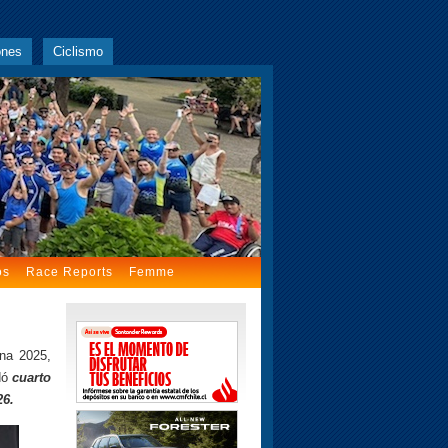
ones
Ciclismo
os
Race Reports
Femme
na 2025,
dó
cuarto
26.