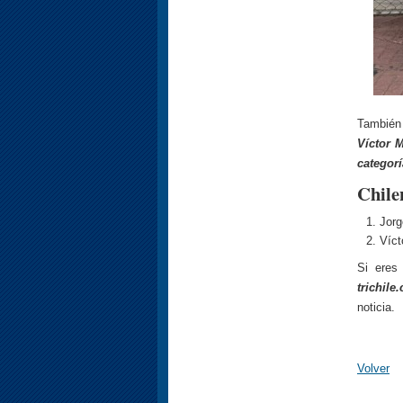
También 
Víctor 
categorí
Chile
Jorg
Víct
Si eres
trichil
noticia.
Volver