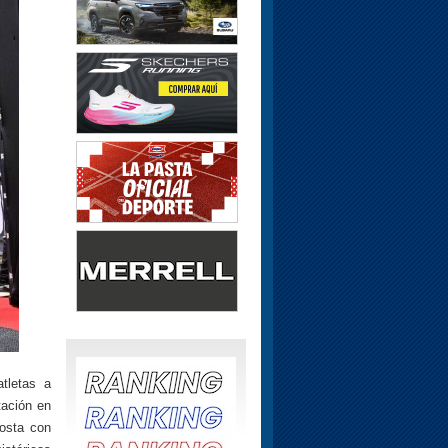
tletas a
tación en
costa con