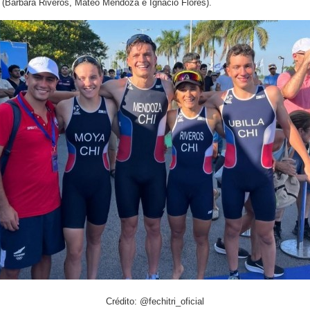
(Bárbara Riveros, Mateo Mendoza e Ignacio Flores).
Crédito: @fechitri_oficial