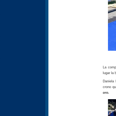
La comp
lugar la
Daniela 
crono qu
oro.