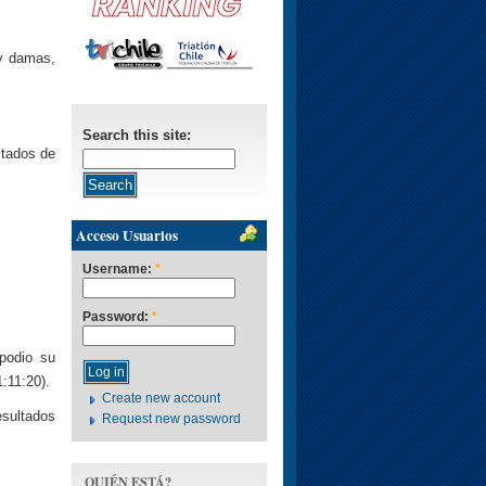
y damas,
Search this site:
ltados de
Acceso Usuarios
Username:
*
Password:
*
podio su
1:11:20).
Create new account
esultados
Request new password
QUIÉN ESTÁ?