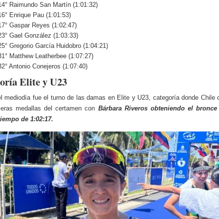
14° Raimundo San Martín (1:01:32)
16° Enrique Pau (1:01:53)
17° Gaspar Reyes (1:02:47)
23° Gael González (1:03:33)
25° Gregorio García Huidobro (1:04:21)
31° Matthew Leatherbee (1:07:27)
32° Antonio Conejeros (1:07:40)
oría Elite y U23
l mediodía fue el turno de las damas en Elite y U23, categoría donde Chile 
meras medallas del certamen con
Bárbara Riveros obteniendo el bronce 
tiempo de 1:02:17.