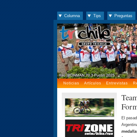
Columna
Tips
Preguntas
Noticias
Artículos
Entrevistas
R
Team
Form
El pasad
Argentin
medalla