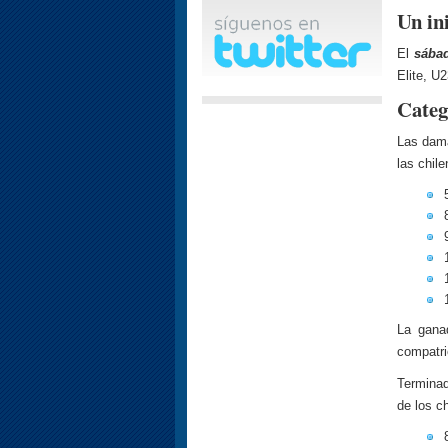
Un ini
El
sábad
Elite, U2
Categ
Las dama
las chile
La gana
compatri
Terminad
de los ch