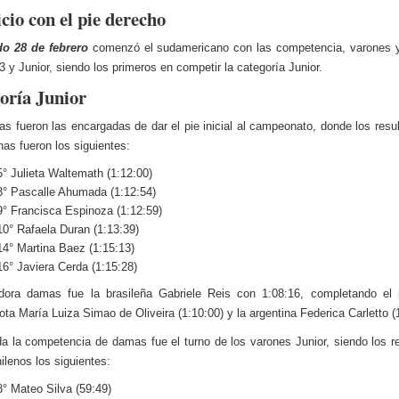
cio con el pie derecho
o 28 de febrero
comenzó el sudamericano con las competencia, varones 
3 y Junior, siendo los primeros en competir la categoría Junior.
oría Junior
s fueron las encargadas de dar el pie inicial al campeonato, donde los resu
nas fueron los siguientes:
5° Julieta Waltemath (1:12:00)
8° Pascalle Ahumada (1:12:54)
9° Francisca Espinoza (1:12:59)
10° Rafaela Duran (1:13:39)
14° Martina Baez (1:15:13)
16° Javiera Cerda (1:15:28)
dora damas fue la brasileña Gabriele Reis con 1:08:16, completando el 
ota María Luiza Simao de Oliveira (1:10:00) y la argentina Federica Carletto (
a la competencia de damas fue el turno de los varones Junior, siendo los r
ilenos los siguientes:
8° Mateo Silva (59:49)