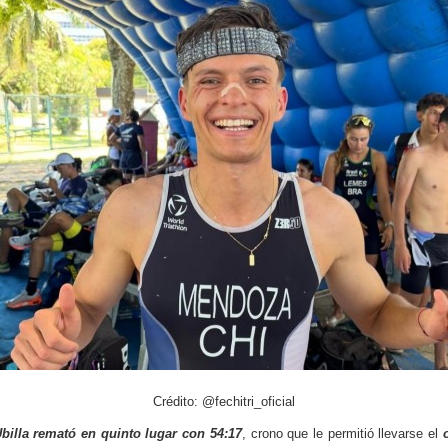
Crédito: @fechitri_oficial
billa remató en quinto lugar con 54:17
, crono que le permitió llevarse el