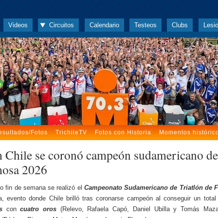
Videos
Circuitos
Calendario
Testeos
Clubs
Lesi
esultados/Fotos
TrichileTV
Fotos con Historia
Momentos históric
 Chile se coronó campeón sudamericano de
osa 2026
o fin de semana se realizó el
Campeonato Sudamericano de Triatlón de 
a, evento donde Chile brilló tras coronarse campeón al conseguir un tota
s
con
cuatro oros
(Relevo, Rafaela Capó, Daniel Ubilla y Tomás Maz