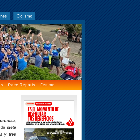
ones
Ciclismo
os
Race Reports
Femme
Formosa
,
l de
siete
a)
y tres