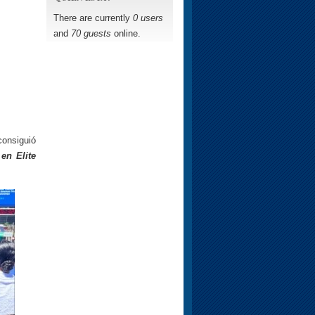
There are currently
0 users
and
70 guests
online.
consiguió
en Elite