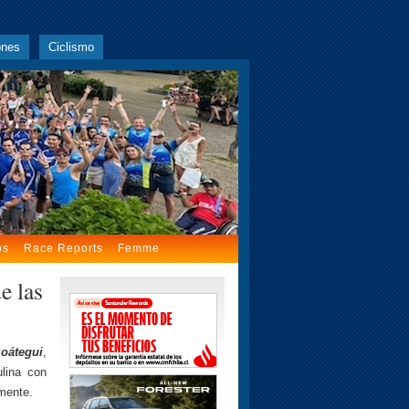
ones
Ciclismo
os
Race Reports
Femme
e las
oátegui
,
lina con
mente.