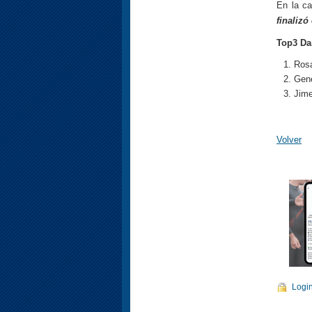
En la ca
finaliz
Top3 D
Rosa
Gene
Jim
Volver
Logi