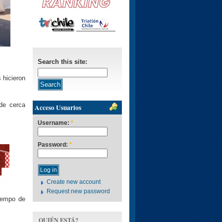
Search this site:
 hicieron
de cerca
Acceso Usuarios
Username:
*
Password:
*
Create new account
Request new password
iempo de
QUIÉN ESTÁ?