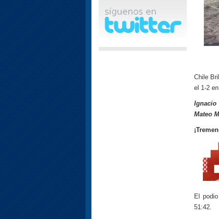
Chile Br
el 1-2 en
Ignacio
Mateo 
¡Tremen
El podio
51:42.