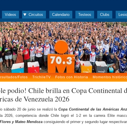
Videos
Circuitos
Calendario
Testeos
Clubs
Lesi
esultados/Fotos
TrichileTV
Fotos con Historia
Momentos históric
le podio! Chile brilla en Copa Continental d
icas de Venezuela 2026
o sábado 20 de junio se realizó la
Copa Continental de las Américas
Anz
la 2026, competencia donde Chile logró el 1-2 en la carrera Elite mascu
 Flores y Mateo Mendoza
consiguiendo el primer y segundo lugar respectiva