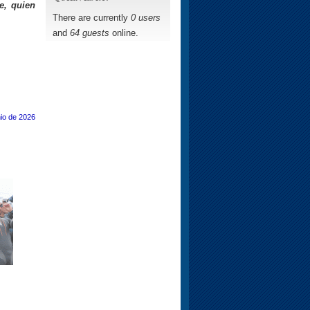
, quien
There are currently
0 users
and
64 guests
online.
io de 2026