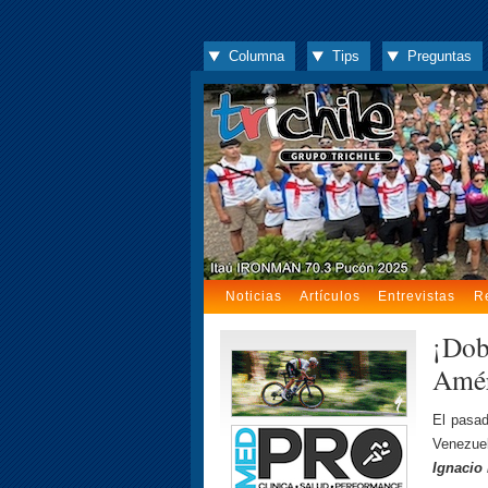
Columna
Tips
Preguntas
Noticias
Artículos
Entrevistas
R
¡Dob
Amér
El pasad
Venezue
Ignacio