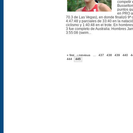
competir 
Busselto
puntos qu
en PRO a
70.3 de Las Vegas), en donde finalizó 9ª
4:47:48 y parciales de 33:40 en la natació
ciclismo y 1:40:48 en el trote. En hombres
3 fue completo de Australia: Hombres Ja
3:55:08 (swim...
« first
‹ previous
…
437
438
439
440
4
444
445