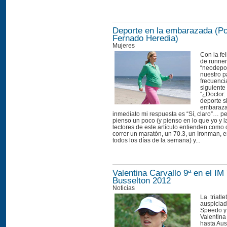
Deporte en la embarazada (Po
Fernado Heredia)
Mujeres
Con la fel
de runner
“neodepor
nuestro p
frecuenci
siguiente
“¿Doctor:
deporte s
embaraza
inmediato mi respuesta es “Sí, claro”… p
pienso un poco (y pienso en lo que yo y l
lectores de este artículo entienden como d
correr un maratón, un 70.3, un Ironman, e
todos los días de la semana) y...
Valentina Carvallo 9ª en el IM
Busselton 2012
Noticias
La triatle
auspiciad
Speedo y
Valentina
hasta Aus