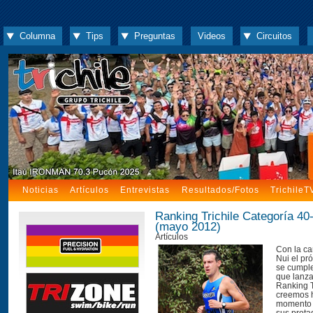
Columna
Tips
Preguntas
Videos
Circuitos
Noticias
Artículos
Entrevistas
Resultados/Fotos
TrichileT
Ranking Trichile Categoría 40
(mayo 2012)
Artículos
Con la ca
Nui el pr
se cumpl
que lanz
Ranking T
creemos h
momento 