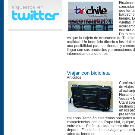
Finalmen
concretar
que tení
barbecho
tiempo. 
vueltas. 
acordamos
nuestra o
Da lo mis
es que la tarjeta de descuento de Trichil
realidad. Un beneficio directo a los triatl
una posibilidad para las tiendas y comer
llegar con sus productos y promociones di
intermediarios a quienes...
Viajar con bicicleta
Artículos
Comienzó
de viajes 
al extranj
Florianóp
Vegas y M
Utah) son
destinos
en los p
presencia 
chilenos. También estaremos obligados a
competencias locales: Rapa Nui, Iquique,
entre otras. En fin, trasladarse por aire es
deporte. El solo hecho de viajar ya es est
además tenemos...