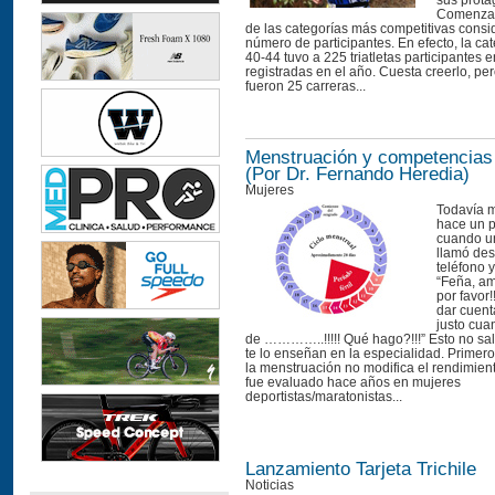
sus prota
Comenza
de las categorías más competitivas consi
número de participantes. En efecto, la c
40-44 tuvo a 225 triatletas participantes 
registradas en el año. Cuesta creerlo, pe
fueron 25 carreras...
Menstruación y competencias
(Por Dr. Fernando Heredia)
Mujeres
Todavía m
hace un 
cuando u
llamó de
teléfono 
“Feña, a
por favor
dar cuent
justo cua
de …………..!!!!! Qué hago?!!!” Esto no sale
te lo enseñan en la especialidad. Primero
la menstruación no modifica el rendimient
fue evaluado hace años en mujeres
deportistas/maratonistas...
Lanzamiento Tarjeta Trichile
Noticias