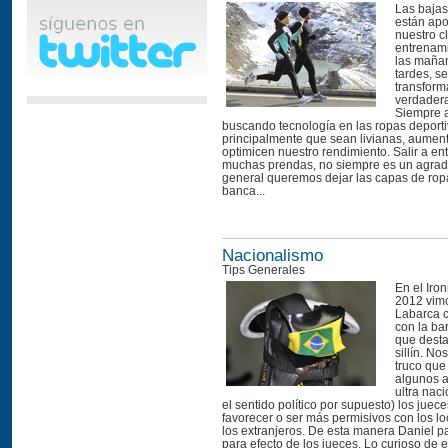
Las bajas
están ap
nuestro cl
entrenami
las maña
tardes, s
transfor
verdader
Siempre
buscando tecnología en las ropas deporti
principalmente que sean livianas, aumente
optimicen nuestro rendimiento. Salir a en
muchas prendas, no siempre es un agrado
general queremos dejar las capas de rop
banca...
Nacionalismo
Tips Generales
En el Iro
2012 vim
Labarca c
con la ba
que desta
sillín. No
truco que
algunos a
ultra naci
el sentido político por supuesto) los juec
favorecer o ser más permisivos con los l
los extranjeros. De esta manera Daniel pa
para efecto de los jueces. Lo curioso de es