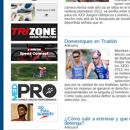
mundial s
quien con
carrera hecha este año ya se sitúa en el l
ranking planetario 2012, se perfila entre l
para los XXX Juegos Olímpicos Londres 
mucho más allá de la búsqueda de result
deportista señala que el...
Domestiques en Triatlón
Artículos
Mientras 
felices co
de Bárbar
Felipe V
los JJOO
2012, los
se metier
inmenso 
selección
que por la calidad de sus triatletas, tant
como en mujeres se ganaron el derecho d
representantes en la largada (3 hombres 
Como cada país debía definir su propio s
selección, los...
¿Cómo salir a entrenar y que e
detenga?
Artículos