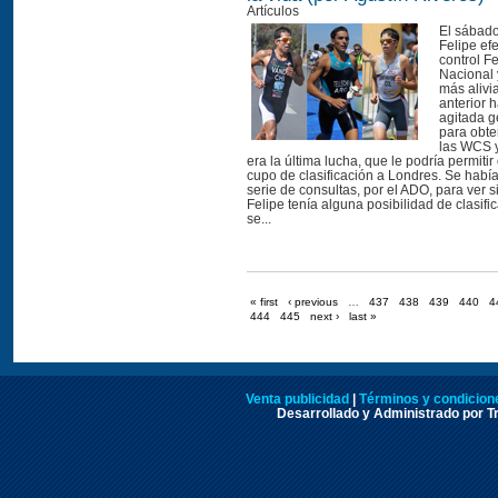
Artículos
El sábado
Felipe ef
control Fe
Nacional 
más aliv
anterior 
agitada g
para obte
las WCS 
era la última lucha, que le podría permitir
cupo de clasificación a Londres. Se habí
serie de consultas, por el ADO, para ver s
Felipe tenía alguna posibilidad de clasifi
se...
« first
‹ previous
…
437
438
439
440
4
444
445
next ›
last »
Venta publicidad
|
Términos y condicione
Desarrollado y Administrado por Tr