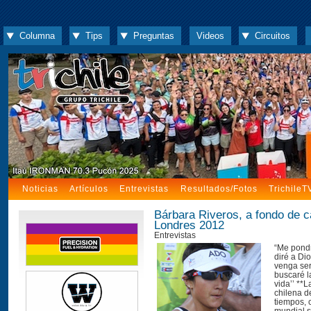
Columna
Tips
Preguntas
Videos
Circuitos
Noticias
Artículos
Entrevistas
Resultados/Fotos
TrichileT
Bárbara Riveros, a fondo de c
Londres 2012
Entrevistas
“Me pondr
diré a Di
venga ser
buscaré l
vida’’ **L
chilena d
tiempos,