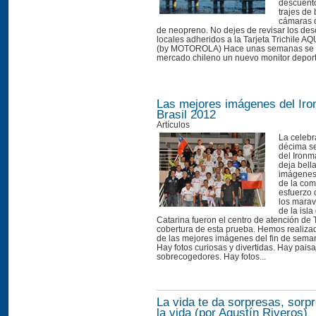
descuento
trajes de 
cámaras d
de neopreno. No dejes de revisar los des
locales adheridos a la Tarjeta Trichile
(by MOTOROLA) Hace unas semanas se l
mercado chileno un nuevo monitor deport
Las mejores imágenes del Ir
Brasil 2012
Artículos
La celebr
décima s
del Ironm
deja bell
imágenes.
de la com
esfuerzo d
los marav
de la isl
Catarina fueron el centro de atención de T
cobertura de esta prueba. Hemos realiza
de las mejores imágenes del fin de sema
Hay fotos curiosas y divertidas. Hay paisa
sobrecogedores. Hay fotos...
La vida te da sorpresas, sorp
la vida (por Agustín Riveros)