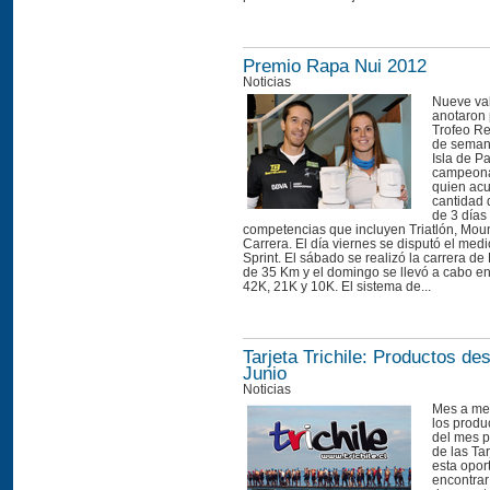
Premio Rapa Nui 2012
Noticias
Nueve val
anotaron 
Trofeo Re
de seman
Isla de P
campeona
quien ac
cantidad 
de 3 días
competencias que incluyen Triatlón, Moun
Carrera. El día viernes se disputó el medi
Sprint. El sábado se realizó la carrera d
de 35 Km y el domingo se llevó a cabo en
42K, 21K y 10K. El sistema de...
Tarjeta Trichile: Productos d
Junio
Noticias
Mes a me
los produ
del mes p
de las Tar
esta opor
encontrar