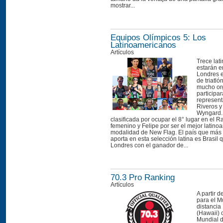
mostrar...
Equipos Olímpicos 5: Los
Latinoamericanos
Artículos
Trece lat
estarán e
Londres 
de triatló
mucho or
participa
represent
Riveros y
Wyngard.
clasificada por ocupar el 8° lugar en el 
femenino y Felipe por ser el mejor latino
modalidad de New Flag. El país que más
aporta en esta selección latina es Brasil q
Londres con el ganador de...
70.3 Pro Ranking
Artículos
A partir d
para el M
distancia
(Hawaii) 
Mundial 