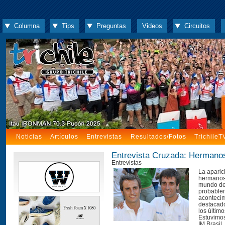
Columna
Tips
Preguntas
Videos
Circuitos
Noticias
Artículos
Entrevistas
Resultados/Fotos
TrichileT
Entrevista Cruzada: Hermano
Entrevistas
La aparic
hermanos
mundo del
probable
aconteci
destacado
los últim
Estuvimos
IM Brasil