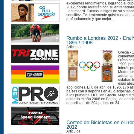
excelentes rendimientos, logrando el cup
2012, donde asistirán con su entrenador
Lecumberri. Fuimos testigos de su simpat
sencillez. Evidentemente quisimos conoc
profundamente y que mejor...
Rumbo a Londres 2012 - Era
1896 / 1908
Artículos
Grecia - 
comentam
Olímpicos
1900, pero
interés p
Modernos
adelantar
estaban l
esas abs
aboliciones. El 6 de abril de 1896, 176 at
países con 9 deportes en 43 disciplinas,
a los primeros JJOO en Grecia. Muy difer
ocurrido el año 2008 en Beijing, en dond
deportistas, de 204 países en 34...
Conteo de Bicicletas en el Iro
2012
Artículos