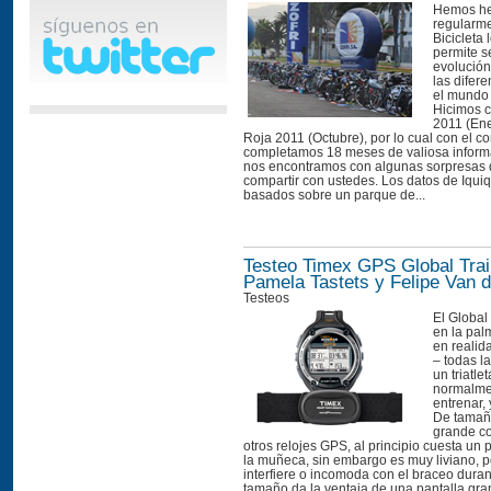
Hemos h
regularm
Bicicleta 
permite s
evolución
las difer
el mundo 
Hicimos 
2011 (Ene
Roja 2011 (Octubre), por lo cual con el c
completamos 18 meses de valiosa inform
nos encontramos con algunas sorpresas 
compartir con ustedes. Los datos de Iqui
basados sobre un parque de...
Testeo Timex GPS Global Trai
Pamela Tastets y Felipe Van 
Testeos
El Global
en la pal
en realid
– todas l
un triatle
normalme
entrenar,
De tamañ
grande c
otros relojes GPS, al principio cuesta un
la muñeca, sin embargo es muy liviano, p
interfiere o incomoda con el braceo durante
tamaño da la ventaja de una pantalla gr