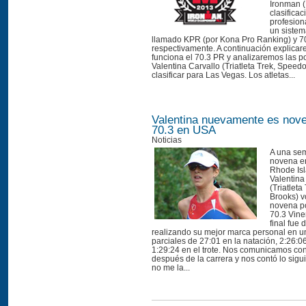
Ironman (
clasificac
profesion
un sistem
llamado KPR (por Kona Pro Ranking) y 7
respectivamente. A continuación explic
funciona el 70.3 PR y analizaremos las p
Valentina Carvallo (Triatleta Trek, Speed
clasificar para Las Vegas. Los atletas...
Valentina nuevamente es nov
70.3 en USA
Noticias
A una sem
novena en
Rhode Isl
Valentina
(Triatlet
Brooks) vo
novena po
70.3 Vin
final fue 
realizando su mejor marca personal en un
parciales de 27:01 en la natación, 2:26:06
1:29:24 en el trote. Nos comunicamos con
después de la carrera y nos contó lo sigu
no me la...