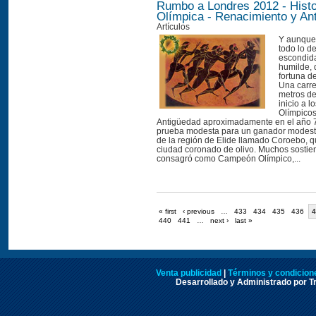
Rumbo a Londres 2012 - Histo
Olímpica - Renacimiento y An
Artículos
Y aunque 
todo lo d
escondid
humilde, 
fortuna d
Una carre
metros de
inicio a 
Olímpicos
Antigüedad aproximadamente en el año 7
prueba modesta para un ganador modesto
de la región de Elide llamado Coroebo, q
ciudad coronado de olivo. Muchos sostie
consagró como Campeón Olímpico,...
« first
‹ previous
…
433
434
435
436
4
440
441
…
next ›
last »
Venta publicidad
|
Términos y condicione
Desarrollado y Administrado por Tr