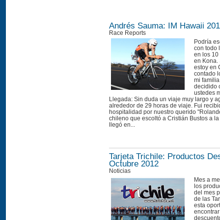
Andrés Sauma: IM Hawaii 20
Race Reports
Podría esc
con todo 
en los 10
en Kona.
estoy en 
contado l
mi famili
decidido 
ustedes m
Llegada: Sin duda un viaje muy largo y a
alrededor de 29 horas de viaje. Fui recib
hospitalidad por nuestro querido "Roland
chileno que escoltó a Cristián Bustos a l
llegó en...
Tarjeta Trichile: Productos D
Octubre 2012
Noticias
Mes a me
los produ
del mes p
de las Tar
esta opor
encontrar
descuento