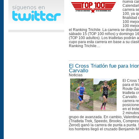
nueva car
Calendari
carrera s
100, ya q
finalidad
100 mejor
100 mejor
el Ranking Trichile. La carrera se disputa
sábado 15 (TOP 100 niños) y domingo 16
(TOP 100 adultos). Los triatletas podrán 
cupo para esta carrera en base a su clasi
Ranking Trichile....
El Cross Triatlón fue para Irio
Carvallo
Noticias
El Cross 
para el tr
Route Gab
triatleta 
Carvallo.
carrera 
posicione
en el trot
2 minutos
grupo de avanzada. En cambio, Valentina
(Triatleta Trek, Speedo, Brooks, Compres
Zerod) ganó la carrera de punta a punta.
los hombres llegó el cruzado Benjamín Mu