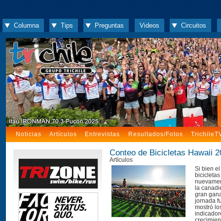
Columna
Tips
Preguntas
Videos
Circuitos
Noticias
Artículos
Entrevistas
Resultados/Fotos
TrichileT
Conteo de Bicicletas Hawaii 
Artículos
Si bien e
bicicleta
nuevamen
la canadi
gran gana
jornada 
mostró lo
indicador
crecimien