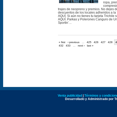
ropa, pre
compresió
trajes de neopreno y premios. No dejes de
descuentos de los locales adheridos a la T
AQUÍ. Si aún no tienes tu tarjeta Trichile so
AQUÍ. Parkas y Polerones Canguro de U
Sportin´...
« first
‹ previous
…
425
426
427
428
4
432
433
…
next ›
last »
Venta publicidad
|
Términos y condicione
Desarrollado y Administrado por Tr