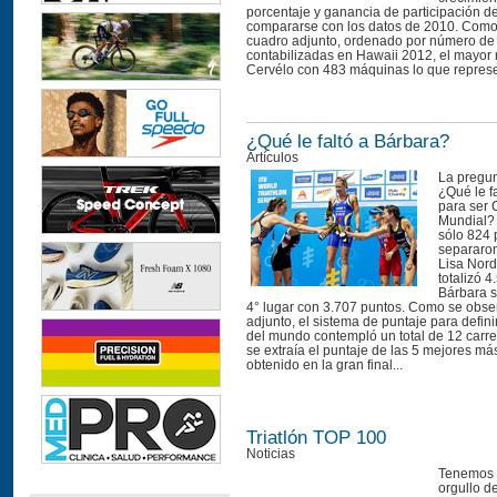
porcentaje y ganancia de participación d
compararse con los datos de 2010. Como
cuadro adjunto, ordenado por número de 
contabilizadas en Hawaii 2012, el mayor 
Cervélo con 483 máquinas lo que represe
¿Qué le faltó a Bárbara?
Artículos
La pregun
¿Qué le f
para ser
Mundial? 
sólo 824 
separaro
Lisa Nord
totalizó 4
Bárbara s
4° lugar con 3.707 puntos. Como se obse
adjunto, el sistema de puntaje para defin
del mundo contempló un total de 12 carre
se extraía el puntaje de las 5 mejores má
obtenido en la gran final...
Triatlón TOP 100
Noticias
Tenemos 
orgullo d