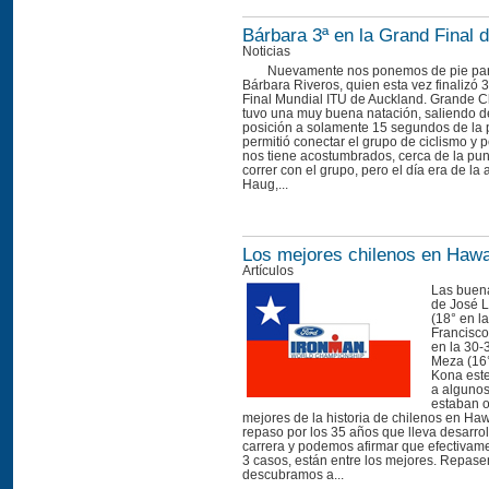
Bárbara 3ª en la Grand Final 
Noticias
Nuevamente nos ponemos de pie para 
Bárbara Riveros, quien esta vez finalizó 
Final Mundial ITU de Auckland. Grande Ch
tuvo una muy buena natación, saliendo de
posición a solamente 15 segundos de la p
permitió conectar el grupo de ciclismo y
nos tiene acostumbrados, cerca de la pu
correr con el grupo, pero el día era de l
Haug,...
Los mejores chilenos en Hawa
Artículos
Las buen
de José 
(18° en la
Francisco
en la 30-
Meza (16°
Kona est
a algunos
estaban o
mejores de la historia de chilenos en Haw
repaso por los 35 años que lleva desarro
carrera y podemos afirmar que efectivame
3 casos, están entre los mejores. Repasem
descubramos a...