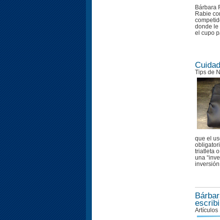
Bárbara R
Rabie co
competido
donde le 
el cupo pa
Cuidad
Tips de 
que el us
obligator
triatleta
una “inve
inversión,
Bárbar
escrib
Artículos