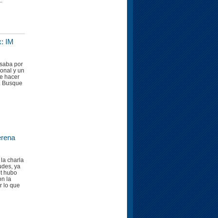
.
: IM
saba por
onal y un
de hacer
”. Busque
erena
la charla
udes, ya
nt hubo
n la
r lo que