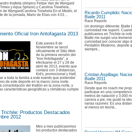
uestro triatleta olímpico Felipe Van de Wyngard
ta Timex y Aqua Sphere) y Carolina Trewhela…
an de WyngardCarolina Trewhela En el Medio, el
Ricardo Cumplido: Nacio
rte de la jornada, Mario de Elias con 4:01:...
Biatle 2011
Race Reports
Un domingo diferente: Biatle 
curiosidad me superó. Cuan
iento Oficial Iron Antofagasta 2013
publicamos en Trichile la noti
Biatle me surgió una tremen
curiosidad por conocer algo d
Este jueves 8 de
Pentatlón Moderno, deporte 
Noviembre se lanzó
siempre...
oficialmente el Sitio Web
de la primera versión del
“Iron Antofagasta”, a
efectuarse el 27 y 28 de
abril de 2013, evento que
contará con 3 distancias,
Kid's, promocional y Half,
Cristian Aspillaga: Nacio
r a toda la familia a este evento que pretender
Biatle 2011
ono de este deporte en la macro zona norte.
Race Reports
consolidación del triatlón en la zona norte, y
Desde que mi coach me pro
as características geográficas y climáticas cumple
participar en una competenci
metros de natación y 3.000 m
carrera a pie, me gustó la ide
varias razones: Es una distan
al menos en teoría...
a Trichile: Productos Destacados
mbre 2012
Mes a mes publicaremos
los productos destacados