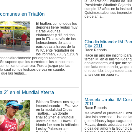
la Federación Chilena de Triat
Presidente Wladimir Gajardo
cumple 12 años en la instituc
Quisimos saber sus impresio
 comunes en Triatlón
de dejar la...
El triatlón, como todos los
deportes tiene reglas muy
claras. Algunas
elaboradas y difundidas
por la ITU a través de las
Claudia Miranda: IM Pa
federaciones de cada
City 2011
país, otras a través de la
Race Reports
WTC, ente regulador de
los Ironman, 70.3 y 5150 y
Hace un año me inscribí para
icadas directamente por organizadores de
tercer IM, en el mismo lugar q
. Se supone que los corredores las conocemos
dos anteriores, así que me se
comenzar una carrera. Pero a juzgar por las
confiada entrenando, ya que
la cual somos testigos de vez en cuanto,
el recorrido. Llegamos una 
 que las reglas...
antes con mi papá y...
a 2ª en el Mundial Xterra
Marcela Urrutia: IM Coz
Bárbara Riveros nos sigue
2011
impresionando… Esta vez
Race Reports
en la modalidad Cross
Me levanté el jueves en Co
Triatlón… En donde
Una isla preciosa… Isla de la
finalizó 2ª en el Mundial
golondrinas y lugar sagrado 
Xterra de Maui, Hawaii. El
Mayas, donde adoraban a Ix C
triunfo fue para la británica
diosa del amor y la fecundid
Lesley Paterson con