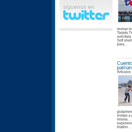
revisar l
Tarjeta Tr
solicítal
Soft shel
para...
Cuento
patria
Artículos
gratament
invitan a
misma… Q
experienc
triatlón…