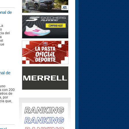
nal de
La
do
cia del
da
el
que
nal de
puso
a con 200
etros de
a, por
cia que,