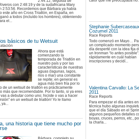
calor que me preocupaba no..
2:44:12, seguida de
iveros con 2:48:19 y de la sudafricana Mary
n 2:53:56. Recordemos que Bárbara ya había
 este año en Cross Triatlón, en España, en
ganó a todos (incluído los hombres), obteniendo
ra el...
Stephanie Subercaseaux
Cozumel 2011
Race Reports
os básicos de tu Wetsuit
Todo comenzó en Mayo… Pa
un complicado momento pers
Natación
día desperté con la idea fija 
Ahora que está
un Ironman “lo antes posible
comenzando la
rápidamente en cuál habían
temporada de Triatlón en
inscripciones y decidí...
nuestro país y por las
características de nuestras
aguas (lagunas, lagos,
ríos o mar) una constante
se repite; en general es
agua más bien fría por lo
Valentina Carvallo: La S
o de un wetsuit de triatlón es prácticamente
io más que recomendable. Por lo tanto, si ya eres
2011
 o vas a debutar como uno; hiciste o vas a hacer
Race Reports
rsión” en un wetsuit de triatlón! Yo le llamo
Para empezar el día antes en 
 ya...
técnica hubo algunas inquiet
que el día Sábado en el Spri
algunos pequeños detalles co
boyas, cruces, perros, etc., po
la charla...
a, una historia que tiene mucho por
irse
Bárbara, completo su