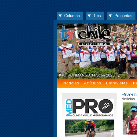
Columna
Tips
Preguntas
Noticias
Artículos
Entrevistas
R
Rivero
Noticias