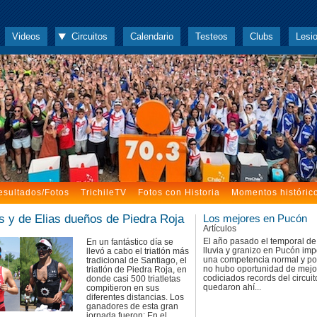
Videos
Circuitos
Calendario
Testeos
Clubs
Lesi
esultados/Fotos
TrichileTV
Fotos con Historia
Momentos históric
s y de Elias dueños de Piedra Roja
Los mejores en Pucón
Artículos
El año pasado el temporal de 
En un fantástico día se
lluvia y granizo en Pucón impo
llevó a cabo el triatlón más
una competencia normal y por
tradicional de Santiago, el
no hubo oportunidad de mejor
triatlón de Piedra Roja, en
codiciados records del circui
donde casi 500 triatletas
quedaron ahí...
compitieron en sus
diferentes distancias. Los
ganadores de esta gran
jornada fueron: En el