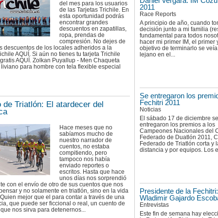
Daniel Vergara: IM Coz
del mes para los usuarios
2011
de las Tarjetas Trichile. En
Race Reports
esta oportunidad podrás
encontrar grandes
A principio de año, cuando to
descuentos en zapatillas,
decisión junto a mi familia (r
ropa, prendas de
fundamental para todos noso
compresión. No dejes de
hacer mi primer IM, el primer 
os descuentos de los locales adheridos a la
objetivo de terminarlo se veí
ichile AQUÍ. Si aún no tienes tu tarjeta Trichile
lejano en el...
a gratis AQUÍ. Zolkan Puyallup - Men Chaqueta
l liviano para hombre con tela flexible especial
Se entregaron los premi
Fechitri 2011
 de Triatlón: El atardecer del
Noticias
rca
El sábado 17 de diciembre s
entregaron los premios a los
Hace meses que no
Campeones Nacionales del C
sabíamos mucho de
Federado de Duatlón 2011, Ci
nuestro narrador de
Federado de Triatlón corta y 
cuentos, no estaba
distancia y por equipos. Los el
compitiendo, pero
tampoco nos había
enviado reportes o
escritos. Hasta que hace
unos días nos sorprendió
e con el envío de otro de sus cuentos que nos
 pensar y no solamente en triatlón, sino en la vida
Presidente de la Fechitri:
uien mejor que el para contar a través de una
Wladimir Gajardo Escob
ia, que puede ser ficcional o real, un cuento de
Entrevistas
 que nos sirva para detenernos...
Este fin de semana hay elecc