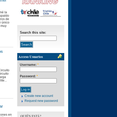
umel
mé la
espaldo
tros de
y único
a muy
Search this site:
os
Acceso Usuarios
e
Username:
*
ircuito
rcuito
Password:
*
larga
ite...
Create new account
Request new password
ar
iones en
QUIÉN ESTÁ?