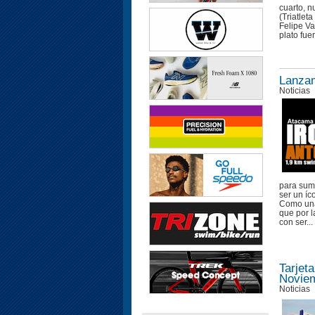
cuarto, n
(Triatle
Felipe V
plato fue
Lanzam
Noticias
para suma
ser un íc
Como una 
que por l
con ser...
Tarjet
Novie
Noticias