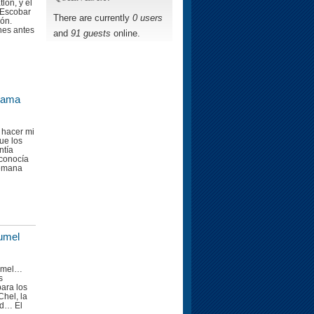
lón, y el
 Escobar
There are currently
0 users
ión.
nes antes
and
91 guests
online.
nama
 hacer mi
ue los
ntía
 conocía
semana
umel
zumel…
s
para los
hel, la
ad… El