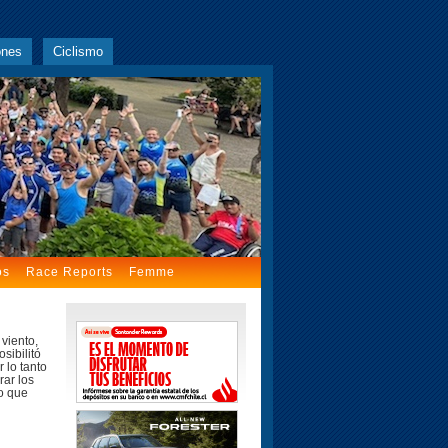
ones
Ciclismo
os
Race Reports
Femme
viento,
sibilitó
 lo tanto
ar los
to que