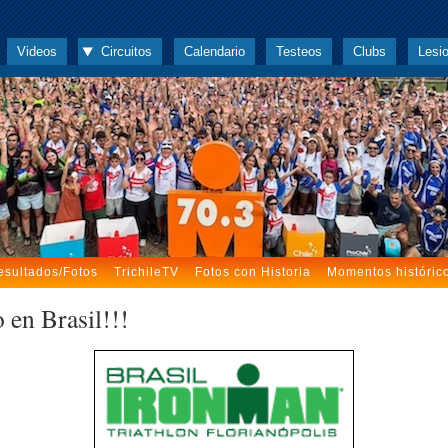
Videos
Circuitos
Calendario
Testeos
Clubs
Lesi
esultados/Fotos
TrichileTV
Fotos con Historia
Momentos históric
 en Brasil!!!