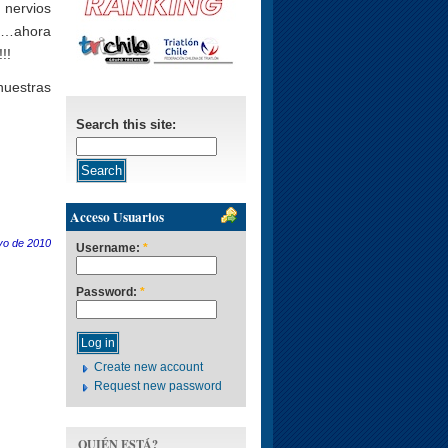
 nervios
ho…ahora
!!
uestras
Search this site:
Acceso Usuarios
yo de 2010
Username:
*
Password:
*
Create new account
Request new password
QUIÉN ESTÁ?