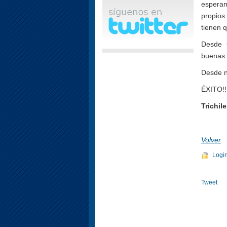
esperan
propios
tienen 
Desde 
buenas 
Desde n
ÉXITO!!
Trichile
Volver
Logi
Tweet