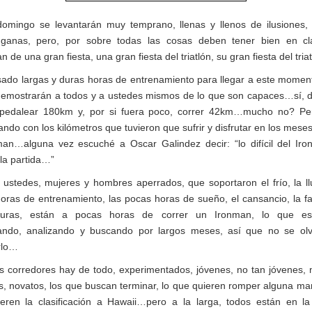
domingo se levantarán muy temprano, llenas y llenos de ilusiones, 
 ganas, pero, por sobre todas las cosas deben tener bien en cl
an de una gran fiesta, una gran fiesta del triatlón, su gran fiesta del triat
ado largas y duras horas de entrenamiento para llegar a este moment
demostrarán a todos y a ustedes mismos de lo que son capaces…sí, 
 pedalear 180km y, por si fuera poco, correr 42km…mucho no? Pe
ndo con los kilómetros que tuvieron que sufrir y disfrutar en los meses
man…alguna vez escuché a Oscar Galindez decir: “lo difícil del Ir
 la partida…”
 ustedes, mujeres y hombres aperrados, que soportaron el frío, la llu
horas de entrenamiento, las pocas horas de sueño, el cansancio, la fat
cturas, están a pocas horas de correr un Ironman, lo que est
zando, analizando y buscando por largos meses, así que no se ol
arlo…
os corredores hay de todo, experimentados, jóvenes, no tan jóvenes, 
, novatos, los que buscan terminar, lo que quieren romper alguna mar
eren la clasificación a Hawaii…pero a la larga, todos están en l