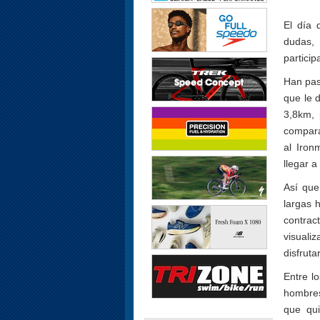
El día 
dudas,
particip
Han pas
que le 
3,8km,
compara
al Iron
llegar a
Así que
largas 
contra
visuali
disfrut
Entre l
hombres
que qui