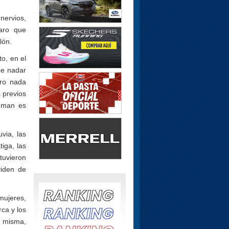
nervios,
aro que
lón.
o, en el
de nadar
ro nada
 previos
onman es
via, las
iga, las
uvieron
viden de
mujeres,
ca y los
a misma,