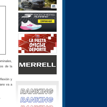
ominales,
los de la
flexión y
rano va a
.