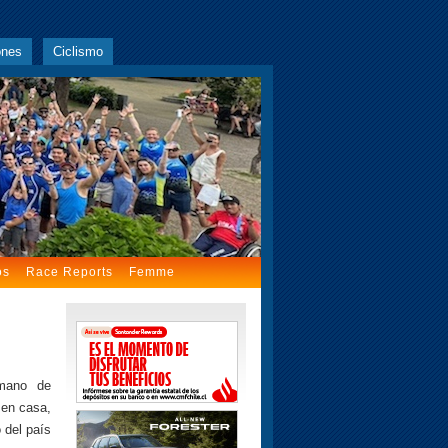
ones
Ciclismo
os
Race Reports
Femme
mano de
 en casa,
 del país