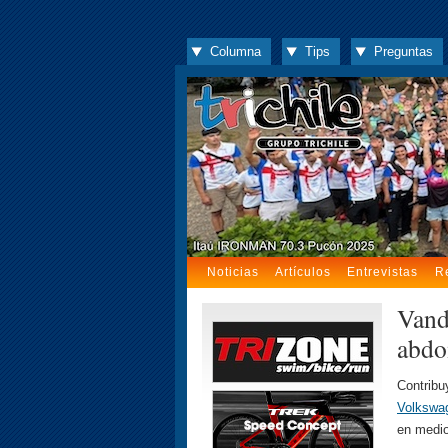
Columna
Tips
Preguntas
Noticias
Artículos
Entrevistas
R
Vand
abdo
Contrib
Volkswa
en medio