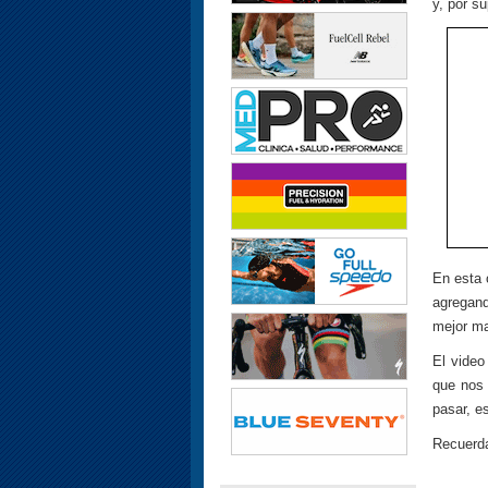
y, por su
En esta
agregand
mejor m
El vide
que nos 
pasar, e
Recuerda