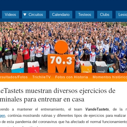
Videos
Circuitos
Calendario
Testeos
Clubs
Lesi
esultados/Fotos
TrichileTV
Fotos con Historia
Momentos históric
eTastets muestran diversos ejercicios de
minales para entrenar en casa
uyendo a mantener el entrenamiento, el team
VandeTastets
, de la 
gen
, continúa mostrando rutinas y diferentes tipos de ejercicios para realizar
 de esta pandemia del coronavirus que ha afectado el normal funcionamiento