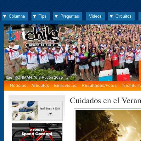
Columna
Tips
Preguntas
Videos
Circuitos
Noticias
Artículos
Entrevistas
Resultados/Fotos
TrichileT
Cuidados en el Vera