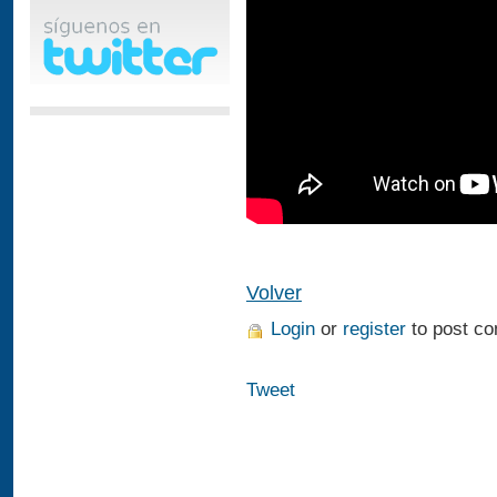
Volver
Login
or
register
to post c
Tweet