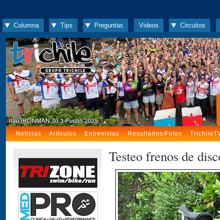
Columna
Tips
Preguntas
Videos
Circuitos
Noticias
Artículos
Entrevistas
Resultados/Fotos
TrichileT
Testeo frenos de dis