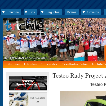
Columna
Tips
Preguntas
Videos
Circuitos
Noticias
Artículos
Entrevistas
Resultados/Fotos
TrichileT
Testeo Rudy Project 
Testeo R