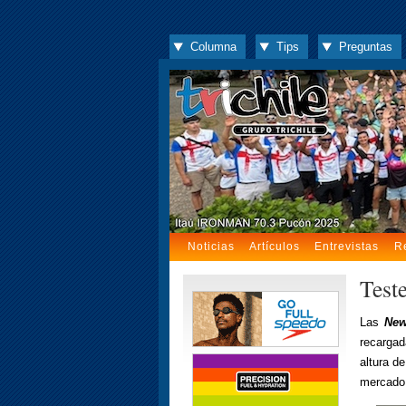
Columna
Tips
Preguntas
Noticias
Artículos
Entrevistas
R
Test
Las
New
recargad
altura d
mercado