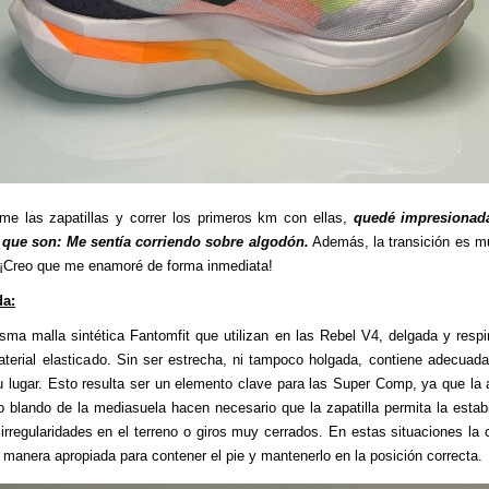
me las zapatillas y correr los primeros km con ellas,
quedé impresionad
 que son: Me sentía corriendo sobre algodón.
Además, la transición es 
. ¡Creo que me enamoré de forma inmediata!
da:
sma malla sintética Fantomfit que utilizan en las Rebel V4, delgada y respi
terial elasticado. Sin ser estrecha, ni tampoco holgada, contiene adecuad
u lugar. Esto resulta ser un elemento clave para las Super Comp, ya que la a
lo blando de la mediasuela hacen necesario que la zapatilla permita la estabi
 irregularidades en el terreno o giros muy cerrados. En estas situaciones la 
 manera apropiada para contener el pie y mantenerlo en la posición correcta.