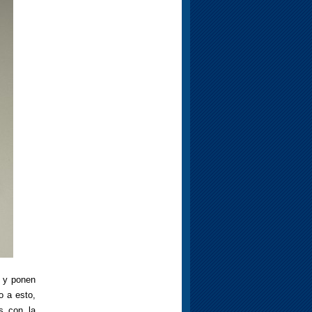
y ponen
o a esto,
s con la