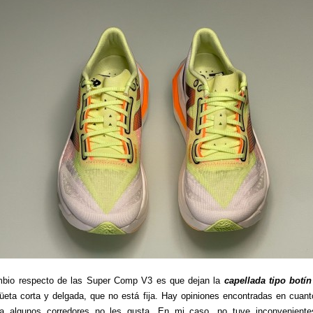
mbio respecto de las Super Comp V3 es que dejan la
capellada tipo botín
üeta corta y delgada, que no está fija. Hay opiniones encontradas en cuant
a algunos corredores no les gusta. En mi caso, no tuve inconveniente