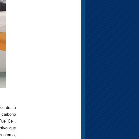
or de la
 carbono
uel Cell,
ctivo que
contorno,