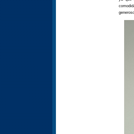
comodid
generoso