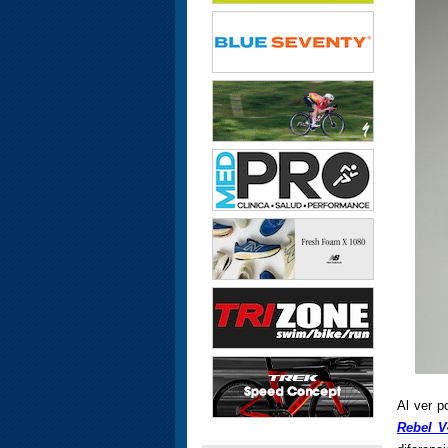
Al ver p
Rebel V