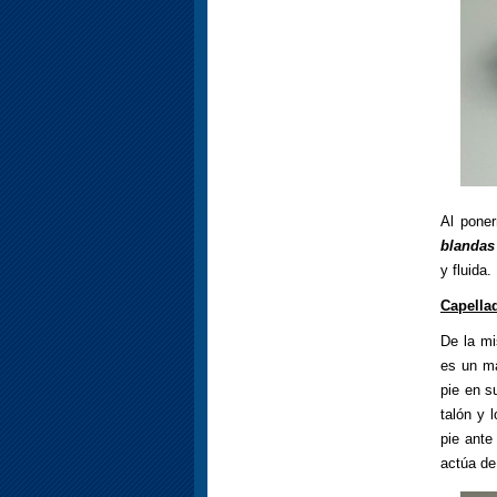
Al poner
blandas
y fluida
Capella
De la mi
es un ma
pie en s
talón y 
pie ante
actúa de