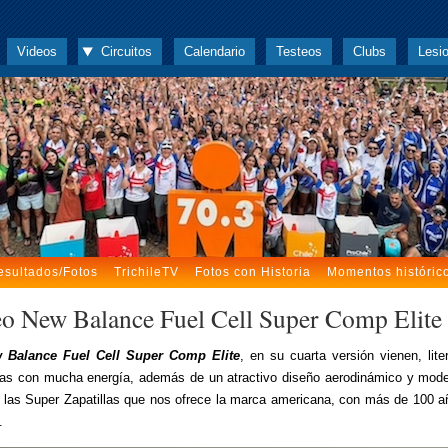
Videos
Circuitos
Calendario
Testeos
Clubs
Lesi
esultados/Fotos
TrichileTV
Fotos con Historia
Momentos históric
eo New Balance Fuel Cell Super Comp Elite
 Balance Fuel Cell Super Comp Elite
, en su cuarta versión vienen, lite
as con mucha energía, además de un atractivo diseño aerodinámico y mode
e las Super Zapatillas que nos ofrece la marca americana, con más de 100 a
.