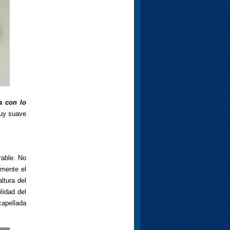
a con lo
muy suave
rable. No
amente el
ltura del
lidad del
capellada