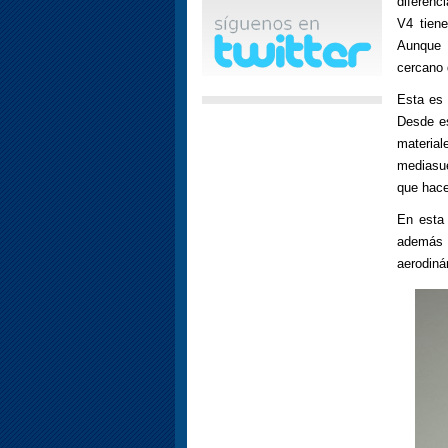
diferenc
V4 tien
Aunque 
cercano 
Esta es 
Desde e
material
mediasue
que hace
En esta 
además d
aerodiná