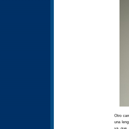
Otro ca
una leng
ya que 