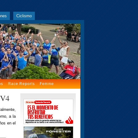
ones
Ciclismo
os
Race Reports
Femme
 V4
ralmente,
rno, a la
ños en el