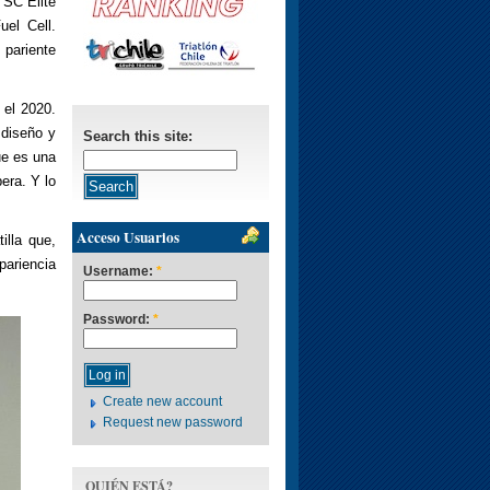
 SC Elite
el Cell.
pariente
 el 2020.
diseño y
Search this site:
ue es una
era. Y lo
Acceso Usuarios
illa que,
pariencia
Username:
*
Password:
*
Create new account
Request new password
QUIÉN ESTÁ?