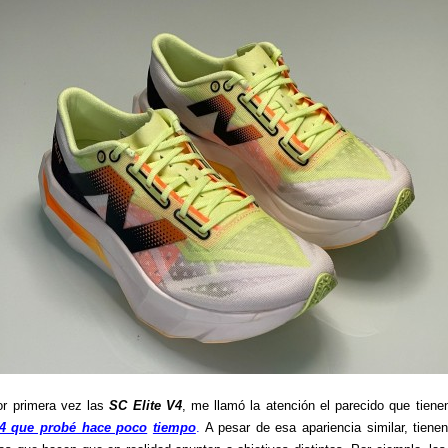
or primera vez las
SC Elite V4
, me llamó la atención el parecido que tiene
4 que probé hace poco
tiempo
.
A pesar de esa apariencia similar, tiene