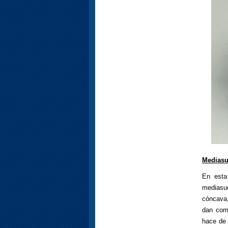
Mediasu
En esta
mediasu
cóncava,
dan como
hace de 