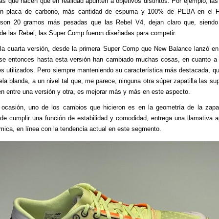
ias que hacen que en realidad apunten a objetivos distintos. Por ejemplo, las
en placa de carbono, más cantidad de espuma y 100% de PEBA en el Fu
son 20 gramos más pesadas que las Rebel V4, dejan claro que, siendo 
de las Rebel, las Super Comp fueron diseñadas para competir.
la cuarta versión, desde la primera Super Comp que New Balance lanzó en
se entonces hasta esta versión han cambiado muchas cosas, en cuanto a 
es utilizados. Pero siempre manteniendo su característica más destacada, q
la blanda, a un nivel tal que, me parece, ninguna otra súper zapatilla las sup
n entre una versión y otra, es mejorar más y más en este aspecto.
ocasión, uno de los cambios que hicieron es en la geometría de la zapat
e cumplir una función de estabilidad y comodidad, entrega una llamativa a
mica, en línea con la tendencia actual en este segmento.