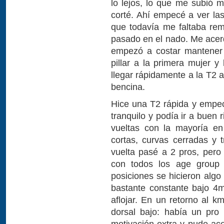
lo lejos, lo que me subió 
corté. Ahí empecé a ver las
que todavía me faltaba re
pasado en el nado. Me acer
empezó a costar mantener 
pillar a la primera mujer 
llegar rápidamente a la T2 
bencina.
Hice una T2 rápida y empec
tranquilo y podía ir a buen 
vueltas con la mayoría e
cortas, curvas cerradas y 
vuelta pasé a 2 pros, per
con todos los age group 
posiciones se hicieron alg
bastante constante bajo 4
aflojar. En un retorno al k
dorsal bajo: había un pro
motivación extra y pude ace