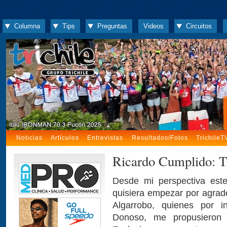
Columna
Tips
Preguntas
Videos
Circuitos
Noticias
Artículos
Entrevistas
Resultados/Fotos
TrichileT
Ricardo Cumplido: T
Desde mi perspectiva este
quisiera empezar por agrade
Algarrobo, quienes por i
Donoso, me propusieron p