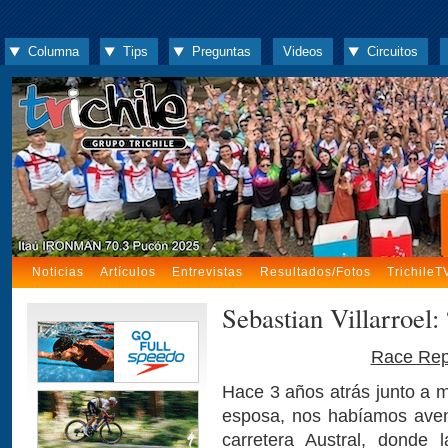
Columna
Tips
Preguntas
Videos
Circuitos
Noticias
Artículos
Entrevistas
Resultados/Fotos
TrichileT
Sebastian Villarroel
Race Rep
Hace 3 años atrás junto a m
esposa, nos habíamos aven
carretera Austral, donde l