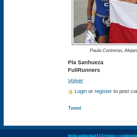
Paula Contreras, Aleja
Pía Sanhueza
FullRunners
Volver
Login
or
register
to post c
Tweet
Venta publicidad
|
Términos y condicione