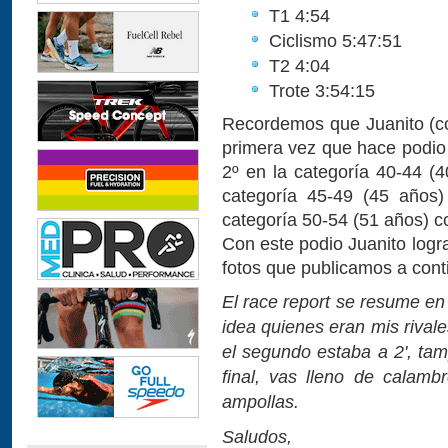
T1 4:54
Ciclismo 5:47:51
T2 4:04
Trote 3:54:15
Recordemos que Juanito (c
primera vez que hace podio 
2º en la categoría 40-44 (4
categoría 45-49 (45 años)
categoría 50-54 (51 años) c
Con este podio Juanito logr
fotos que publicamos a conti
El race report se resume en d
idea quienes eran mis rival
el segundo estaba a 2', ta
final, vas lleno de calamb
ampollas.
Saludos,