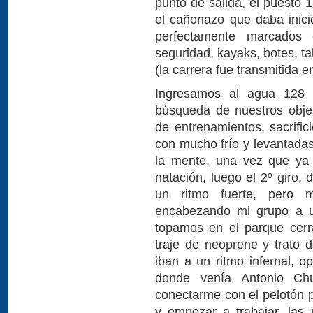
punto de salida, el puesto 
el cañonazo que daba inicio
perfectamente marcados
seguridad, kayaks, botes, ta
(la carrera fue transmitida e
Ingresamos al agua 128 tr
búsqueda de nuestros obje
de entrenamientos, sacrific
con mucho frío y levantada
la mente, una vez que ya
natación, luego el 2º giro,
un ritmo fuerte, pero 
encabezando mi grupo a un
topamos en el parque cerr
traje de neoprene y trato 
iban a un ritmo infernal, o
donde venía Antonio Chu
conectarme con el pelotón 
y empezar a trabajar, las