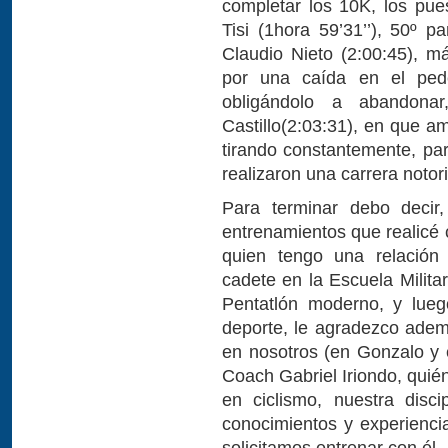
completar los 10K, los pues
Tisi (1hora 59’31’’), 50º 
Claudio Nieto (2:00:45), m
por una caída en el ped
obligándolo a abandonar
Castillo(2:03:31), en que a
tirando constantemente, par
realizaron una carrera notor
Para terminar debo decir
entrenamientos que realicé
quien tengo una relación
cadete en la Escuela Milita
Pentatlón moderno, y lueg
deporte, le agradezco ade
en nosotros (en Gonzalo y
Coach Gabriel Iriondo, quié
en ciclismo, nuestra disc
conocimientos y experienci
solicitamos entrenar con él.