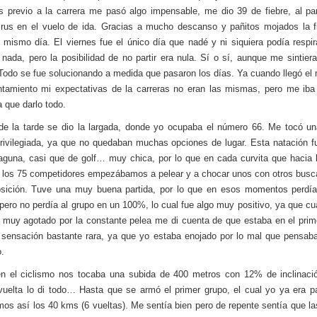
s previo a la carrera me pasó algo impensable, me dio 39 de fiebre, al p
irus en el vuelo de ida. Gracias a mucho descanso y pañitos mojados la 
 mismo día. El viernes fue el único día que nadé y ni siquiera podía respir
nada, pero la posibilidad de no partir era nula. Sí o sí, aunque me sintier
. Todo se fue solucionando a medida que pasaron los días. Ya cuando llegó e
ntamiento mi expectativas de la carreras no eran las mismas, pero me iba
a que darlo todo.
de la tarde se dio la largada, donde yo ocupaba el número 66. Me tocó un
ivilegiada, ya que no quedaban muchas opciones de lugar. Esta natación f
aguna, casi que de golf… muy chica, por lo que en cada curvita que hacia 
 los 75 competidores empezábamos a pelear y a chocar unos con otros bus
osición. Tuve una muy buena partida, por lo que en esos momentos perdía
 pero no perdía al grupo en un 100%, lo cual fue algo muy positivo, ya que cu
 muy agotado por la constante pelea me di cuenta de que estaba en el prim
sensación bastante rara, ya que yo estaba enojado por lo mal que pensa
o.
n el ciclismo nos tocaba una subida de 400 metros con 12% de inclinaci
vuelta lo di todo… Hasta que se armó el primer grupo, el cual yo ya era p
os así los 40 kms (6 vueltas). Me sentía bien pero de repente sentía que la