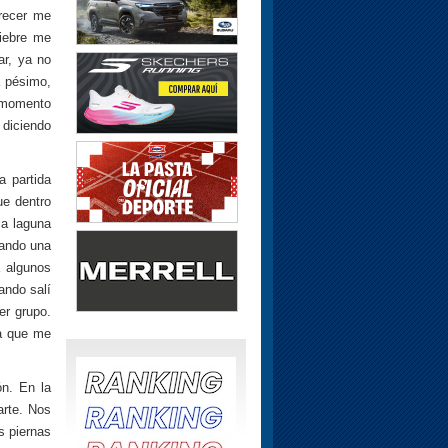
arecer me
fiebre me
ar, ya no
a pésimo,
l momento
 diciendo
a partida
ue dentro
la laguna
cando una
 algunos
ando salí
er grupo.
ba que me
ón. En la
arte. Nos
s piernas