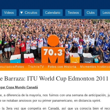
Videos
Circuitos
Calendario
Testeos
Clubs
Lesi
esultados/Fotos
TrichileTV
Fotos con Historia
Momentos históric
pe Barraza: ITU World Cup Edmonton 2011
ugar Copa Mundo Canadá
je, a diferencia de la mayoría, nos fuimos con una semana de anticipación, ju
ue se notaban ansiosos por su primer panamericano, en distancia sprint.
e la 3era vez que competía en Canadá, así que ya conocía bien el recor