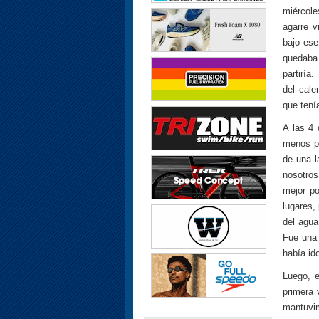
miércole
agarre v
bajo ese
quedaba 
partiría
del cale
que tení
A las 4 
menos pr
de una l
nosotros
mejor p
lugares,
del agua
Fue una 
había id
Luego, e
primera 
mantuvim