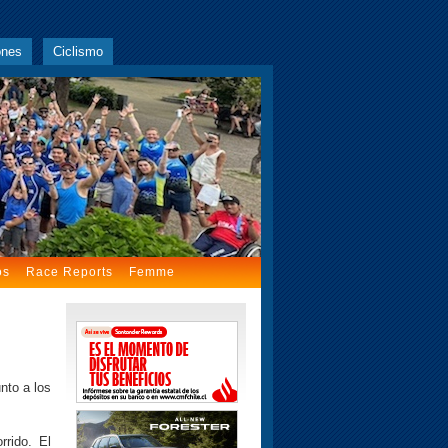
ones
Ciclismo
os
Race Reports
Femme
nto a los
rido. El