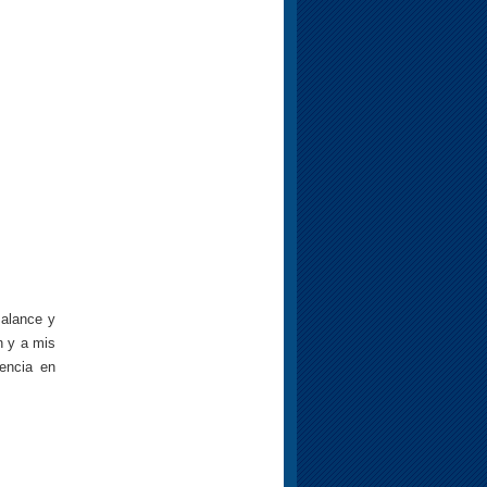
alance y
n y a mis
iencia en