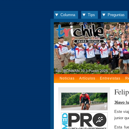
Columna
Tips
Preguntas
Noticias
Artículos
Entrevistas
R
Feli
36avo l
Este via
junior q
Esta fu