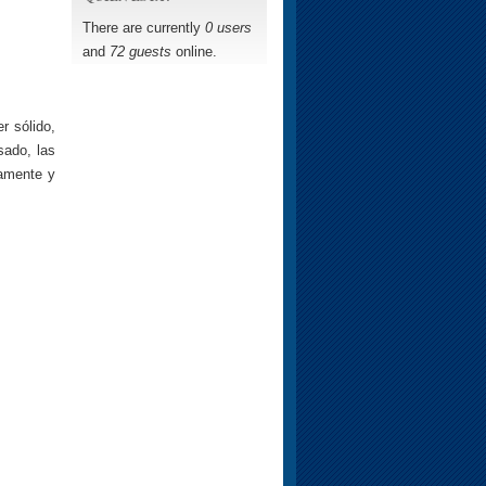
There are currently
0 users
and
72 guests
online.
r sólido,
sado, las
damente y