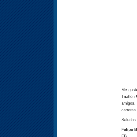
Me gusta
Triatlón
amigos, 
carreras.
Saludos 
Felipe B
FB