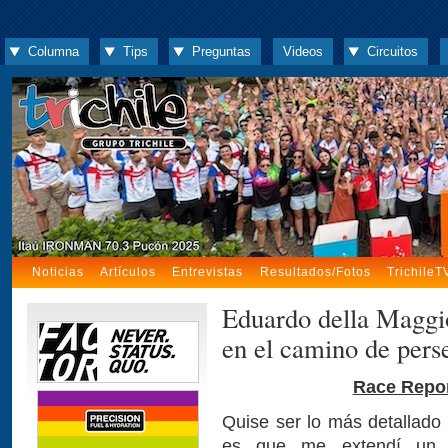
Columna
Tips
Preguntas
Videos
Circuitos
Noticias
Artículos
Entrevistas
Resultados/Fotos
TrichileT
Eduardo della Maggio
en el camino de pers
Race Repor
Quise ser lo más detallado 
es que me extendí un p