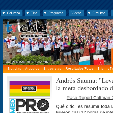
Columna
Tips
Preguntas
Videos
Circuitos
Noticias
Artículos
Entrevistas
Resultados/Fotos
TrichileT
Andrés Sauma: "Levan
la meta desbordado d
Race Report Celtman 
Qué difícil es resumir toda
Fueron casi 17 horas de in