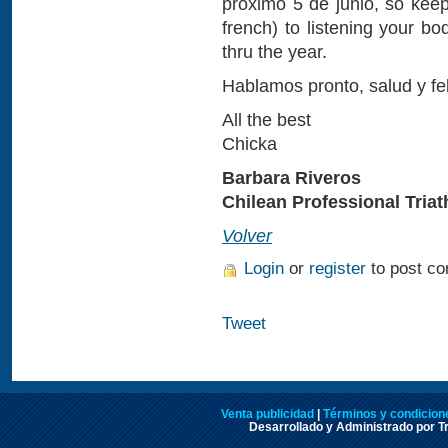
próximo 5 de junio, so kee
french) to listening your bo
thru the year.
Hablamos pronto, salud y fe
All the best
Chicka
Barbara Riveros
Chilean Professional Triat
Volver
Login
or
register
to post c
Tweet
Venta publicidad
|
Términos y condicione
Desarrollado y Administrado por Tr