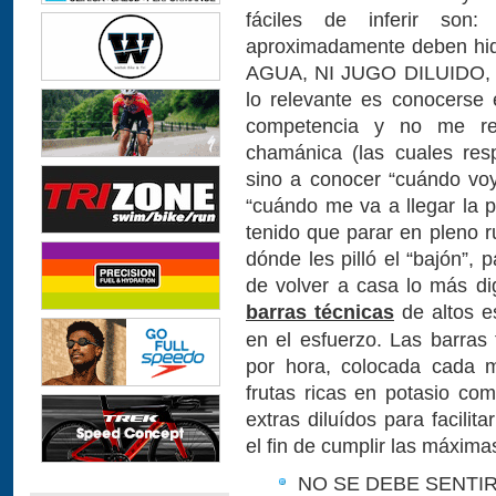
fáciles de inferir son
aproximadamente deben hid
AGUA, NI JUGO DILUIDO, 
lo relevante es conocerse 
competencia y no me ref
chamánica (las cuales res
sino a conocer “cuándo voy 
“cuándo me va a llegar la p
tenido que parar en pleno r
dónde les pilló el “bajón”, 
de volver a casa lo más di
barras técnicas
de altos e
en el esfuerzo. Las barra
por hora, colocada cada m
frutas ricas en potasio co
extras diluídos para facilita
el fin de cumplir las máxima
NO SE DEBE SENTI