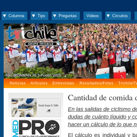
Columna
Tips
Preguntas
Videos
Circuitos
Noticias
Artículos
Entrevistas
Resultados/Fotos
TrichileT
Cantidad de comida d
En las salidas de ciclismo 
dudas de cuánto líquido y 
hacer un cálculo de lo que 
El cálculo es individual y 