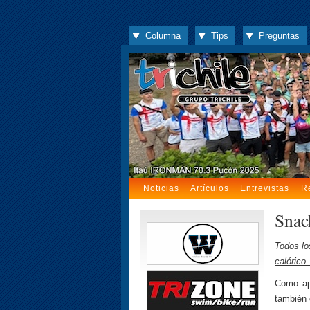
Columna
Tips
Preguntas
Noticias
Artículos
Entrevistas
R
Snac
Todos lo
calórico
Como apo
también e