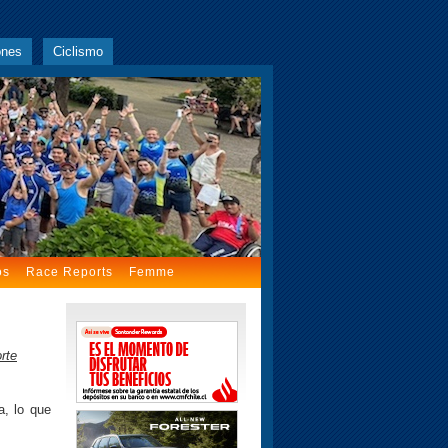
ones
Ciclismo
os
Race Reports
Femme
rte
a, lo que