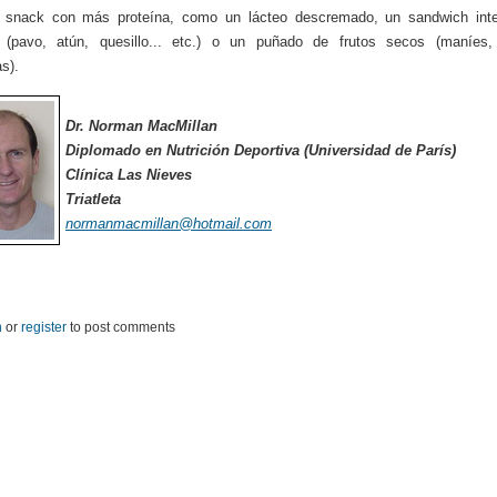
n snack con más proteína, como un lácteo descremado, un sandwich inte
a (pavo, atún, quesillo... etc.) o un puñado de frutos secos (maníes,
s).
Dr. Norman MacMillan
Diplomado en Nutrición Deportiva (Universidad de París)
Clínica Las Nieves
Triatleta
normanmacmillan@hotmail.com
n
or
register
to post comments