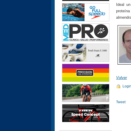
Ideal u
proteín
almendra
Volver
Logi
Tweet