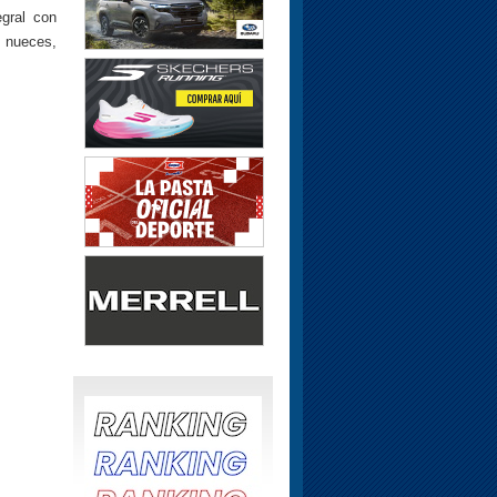
gral con
 nueces,