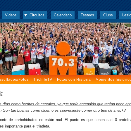
Videos
Circuitos
Calendario
Testeos
Clubs
Lesi
esultados/Fotos
TrichileTV
Fotos con Historia
Momentos históric
k
s días como barritas de cereales, ya que tenía entendido que tenían poco apo
. ¿Son tan buenas cómo dicen o es conveniente comer otro tipo de snack?
rte de carbohidratos no están mal. El punto es que tienen casi 0 proteín
s importante para el triatleta.