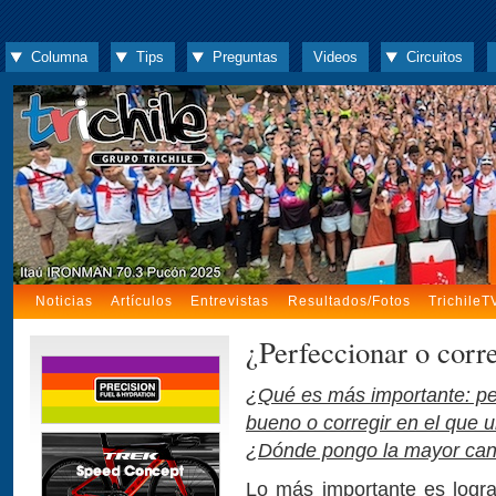
Columna
Tips
Preguntas
Videos
Circuitos
Noticias
Artículos
Entrevistas
Resultados/Fotos
TrichileT
¿Perfeccionar o corr
¿Qué es más importante: pe
bueno o corregir en el que 
¿Dónde pongo la mayor can
Lo más importante es lograr