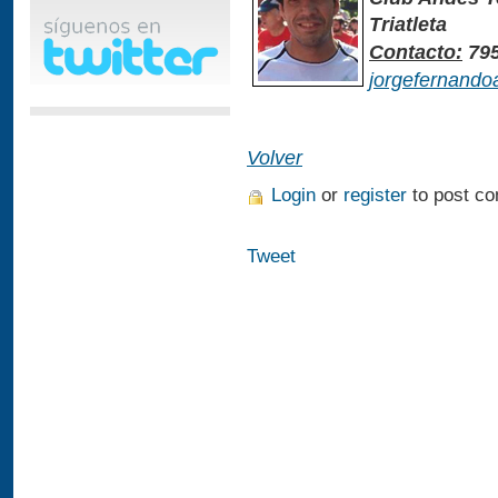
Triatleta
Contacto:
795
jorgefernand
Volver
Login
or
register
to post c
Tweet