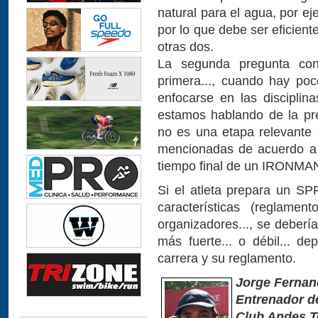
natural para el agua, por ej
por lo que debe ser eficien
otras dos.
La segunda pregunta con
primera..., cuando hay poco
enfocarse en las disciplin
estamos hablando de la pr
no es una etapa relevant
mencionadas de acuerdo a s
tiempo final de un IRONMA
Si el atleta prepara un S
características (reglamen
organizadores..., se debería
más fuerte... o débil... d
carrera y su reglamento.
Jorge Fernan
Entrenador de
Club Andes 