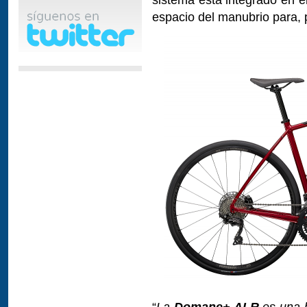
espacio del manubrio para, 
“
La
Domane+ ALR
es una b