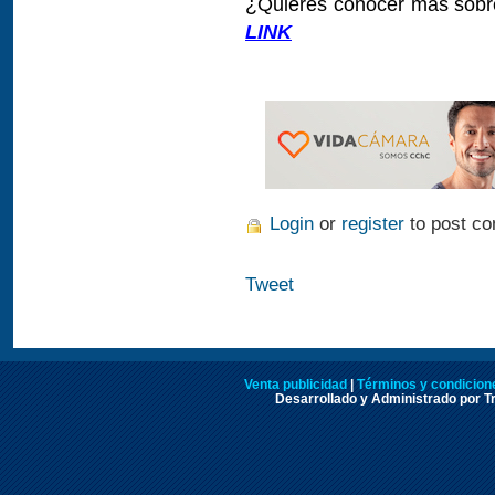
¿Quieres conocer más sobre
LINK
Login
or
register
to post c
Tweet
Venta publicidad
|
Términos y condicione
Desarrollado y Administrado por Tr