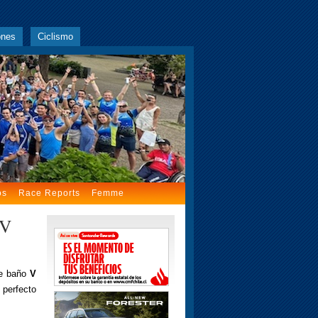
ones
Ciclismo
os
Race Reports
Femme
 V
de baño
V
 perfecto