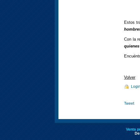
Estos tr
hombre
Con la r
quienes 
Encuént
Volver
Logi
Tweet
Venta p
Des