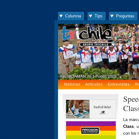
Columna
Tips
Preguntas
Noticias
Artículos
Entrevistas
R
Spee
Clas
La marca
Class
, 
con los 