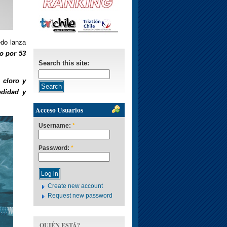
edo lanza
o por 53
Search this site:
 cloro y
odidad y
Acceso Usuarios
Username:
*
Password:
*
Create new account
Request new password
QUIÉN ESTÁ?