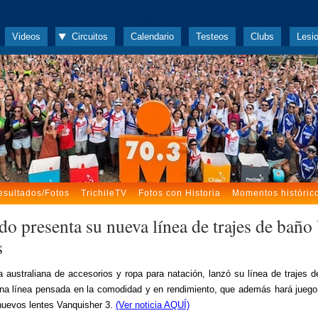
Videos
Circuitos
Calendario
Testeos
Clubs
Lesi
esultados/Fotos
TrichileTV
Fotos con Historia
Momentos históric
do presenta su nueva línea de trajes de baño
s
 australiana de accesorios y ropa para natación, lanzó su línea de trajes 
una línea pensada en la comodidad y en rendimiento, que además hará juego
nuevos lentes Vanquisher 3.
(Ver noticia AQUÍ)