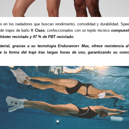
 en los nadadores que buscan rendimiento, comodidad y durabilidad, Spe
 de trajes de baño
V Class
, confeccionados con un tejido técnico
compuest
iéster reciclado y 47 % de PBT reciclado.
terial, gracias a su tecnología Endurance+ Max, ofrece resistencia al
e la forma del traje tras largas horas de uso, garantizando su com