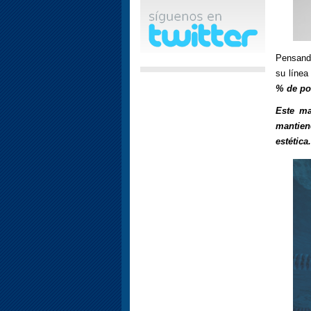
Pensando
su línea
% de pol
Este ma
mantien
estética.