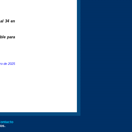
 al 34 en
able para
zo de 2025
ontacto
dos.