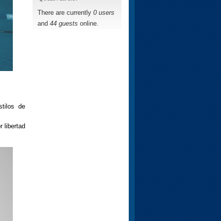
There are currently
0 users
and
44 guests
online.
tilos de
 libertad