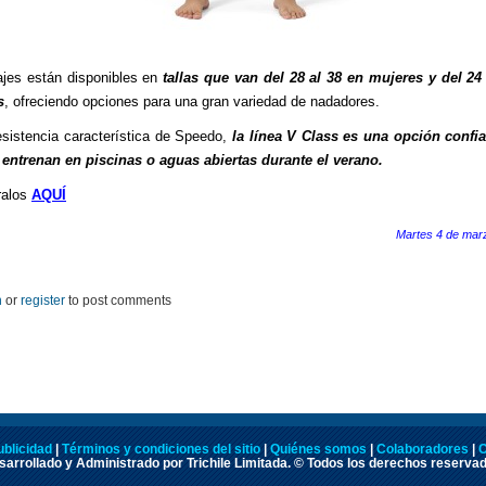
ajes están disponibles en
tallas que van del 28 al 38 en mujeres y del 24
s
, ofreciendo opciones para una gran variedad de nadadores.
esistencia característica de Speedo,
la línea V Class es una opción confi
entrenan en piscinas o aguas abiertas durante el verano.
ralos
AQUÍ
Martes 4 de mar
n
or
register
to post comments
ublicidad
|
Términos y condiciones del sitio
|
Quiénes somos
|
Colaboradores
|
C
arrollado y Administrado por Trichile Limitada. © Todos los derechos reserva