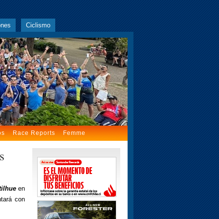
ones
Ciclismo
os
Race Reports
Femme
s
tilhue
en
ntará con