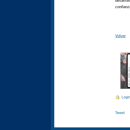
desarro
confianza
Volver
Logi
Tweet