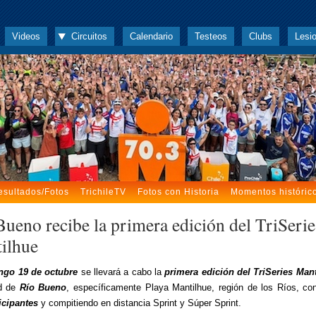
Videos
Circuitos
Calendario
Testeos
Clubs
Lesi
esultados/Fotos
TrichileTV
Fotos con Historia
Momentos históric
Bueno recibe la primera edición del TriSerie
ilhue
go 19 de octubre
se llevará a cabo la
primera edición del TriSeries Man
ad de
Río Bueno
, específicamente Playa Mantilhue, región de los Ríos, co
icipantes
y compitiendo en distancia Sprint y Súper Sprint.