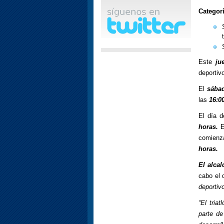
Categorí
Este
ju
deportiv
El
sábad
las
16:0
El día d
horas.
El
comienza
horas.
El alca
cabo el 
deportivo
“El tria
parte de