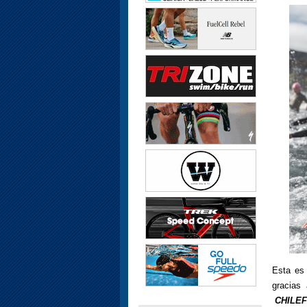
Esta e
gracias
CHILEF