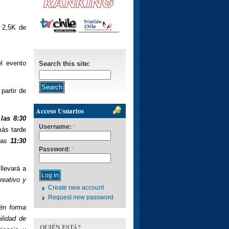
y 2,5K de
l evento
Search this site:
partir de
Acceso Usuarios
 las 8:30
Username:
*
ás tarde
 las
11:30
Password:
*
llevará a
reativo y
Create new account
Request new password
ién forma
ilidad de
QUIÉN ESTÁ?