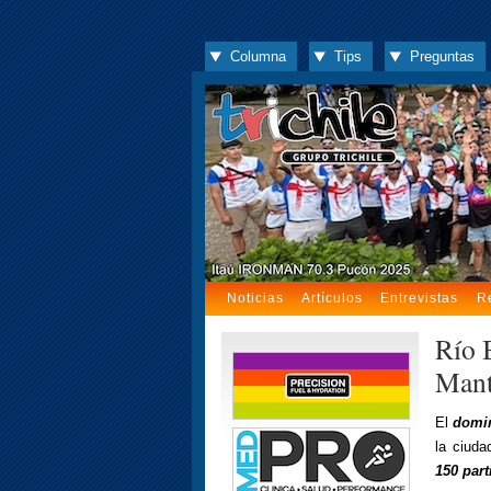
Columna
Tips
Preguntas
Noticias
Artículos
Entrevistas
R
Río 
Mant
El
domin
la ciud
150 part