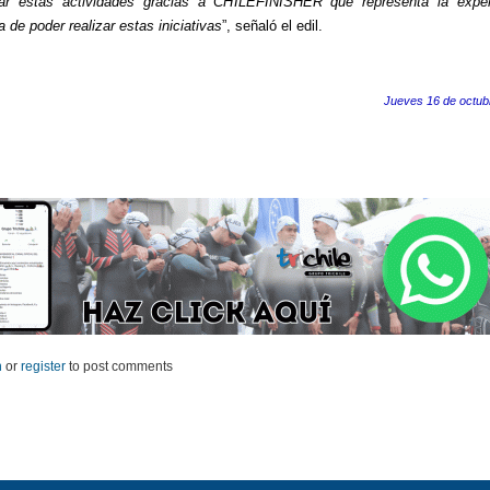
llar estas actividades gracias a CHILEFINISHER que representa la exper
 de poder realizar estas iniciativas
”, señaló el edil.
Jueves 16 de octub
n
or
register
to post comments