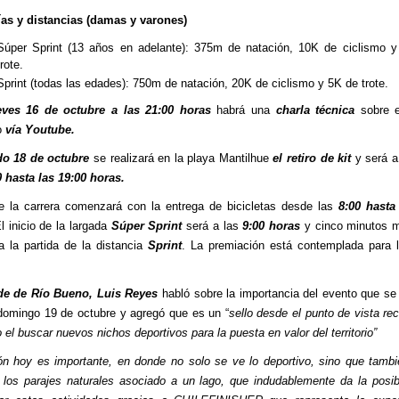
as y distancias (damas y varones)
Súper Sprint (13 años en adelante): 375m de natación, 10K de ciclismo 
trote.
Sprint (todas las edades): 750m de natación, 20K de ciclismo y 5K de trote.
eves 16 de octubre a las 21:00 horas
habrá una
charla técnica
sobre e
o
vía Youtube.
o 18 de octubre
se realizará en la playa Mantilhue
el retiro de kit
y será a 
0 hasta las 19:00 horas.
e la carrera comenzará con la entrega de bicicletas desde las
8:00 hasta
 inicio de la largada
Súper Sprint
será a las
9:00 horas
y cinco minutos m
 la partida de la distancia
Sprint
. La premiación está contemplada para
lde de Río Bueno, Luis Reyes
habló sobre la importancia del evento que se 
domingo 19 de octubre y agregó que es un “
sello desde el punto de vista rec
 el buscar nuevos nichos deportivos para la puesta en valor del territorio”
tlón hoy es importante, en donde no solo se ve lo deportivo, sino que tamb
 los parajes naturales asociado a un lago, que indudablemente da la posib