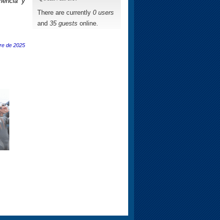
iencia y
There are currently
0 users
and
35 guests
online.
re de 2025