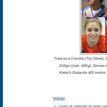
Francisca Crovetto (Tiro Skeet), 
Zúñiga (Judo -66Kg), Simona Ca
Kobrich (Natación 400 metros l
Volver
Login
or
register
to post c