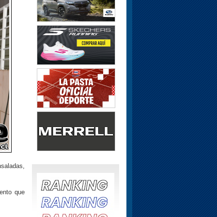
nsaladas,
vento que