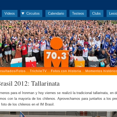
Videos
Circuitos
Calendario
Testeos
Clubs
Lesi
esultados/Fotos
TrichileTV
Fotos con Historia
Momentos históric
rasil 2012: Tallarinata
 menos para el Ironman y hoy viernes se realizó la tradicional tallarinata, en 
mos con la mayoría de los chilenos. Aprovechamos para juntarlos a los pr
foto de los chilenos en el IM Brasil.