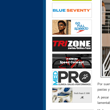
Por suer
pastas y
A pesar 
lamenta