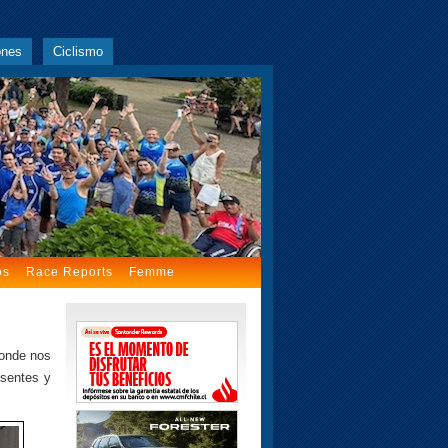
ones
Ciclismo
os
Race Reports
Femme
donde nos
esentes y