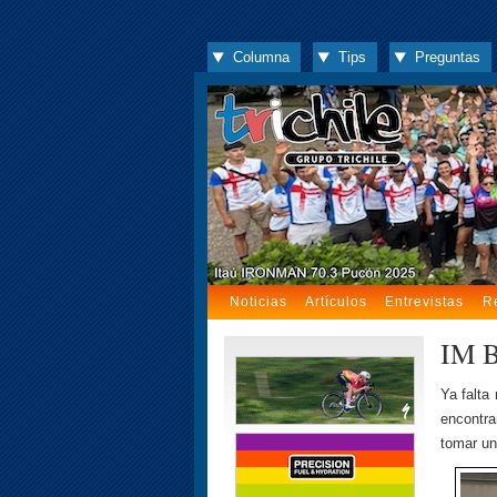
Columna
Tips
Preguntas
Noticias
Artículos
Entrevistas
R
IM B
Ya falta
encontra
tomar un 