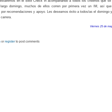
estaremos en el Bike Check in acompañando a todos los chilenos que se 
 largo domingo, muchos de ellos corren por primera vez un IM, así que
 por recomendaciones y apoyo. Les deseamos éxito a todos/as el domingo 
 carrera.
Viernes 25 de ma
n
or
register
to post comments