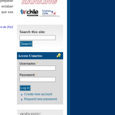
preparan
 estaban
y que sea
yo de 2012
Search this site:
Acceso Usuarios
Username:
*
Password:
*
Create new account
Request new password
QUIÉN ESTÁ?