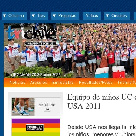
Columna
Tips
Preguntas
Videos
Circuitos
Noticias
Artículos
Entrevistas
Resultados/Fotos
TrichileT
Equipo de niños UC 
USA 2011
Desde USA nos llega la inf
los niños, menores y juniors