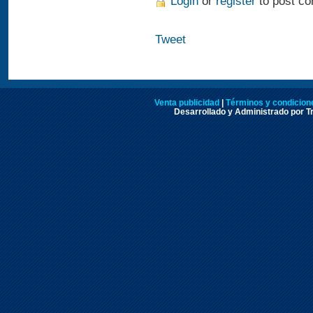
Login
or
register
to post c
Tweet
Venta publicidad
|
Términos y condicione
Desarrollado y Administrado por Tr