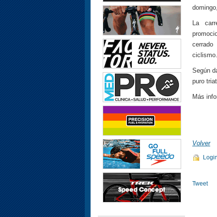
domingo,
La carr
promocio
cerrado
ciclismo
Según da
puro tria
Más inf
Volver
Logi
Tweet