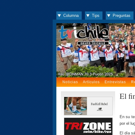
Columna
Tips
Preguntas
Noticias
Artículos
Entrevistas
R
El f
En su te
por el l
El día s