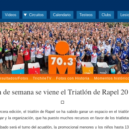
Videos
Circuitos
Calendario
Testeos
Clubs
Lesi
esultados/Fotos
TrichileTV
Fotos con Historia
Momentos históric
in de semana se viene el Triatlón de Rapel 2
rcera edición, el triatlón de Rapel se ha sabido ganar un espacio en el triatlón
ugar y la organización, que ha puesto muchos recursos en favor de los triatleta
ábado será el turno del acuatlón, la promocional menores y los niños hasta 13