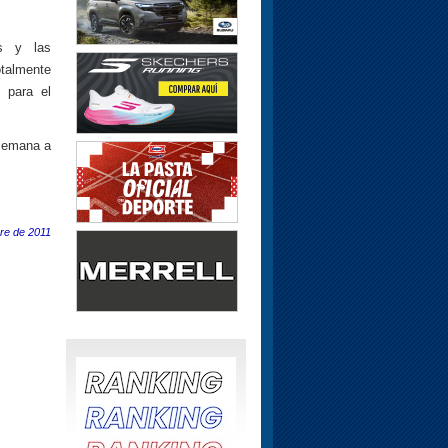
es y las
otalmente
 para el
 semana a
re de 2011