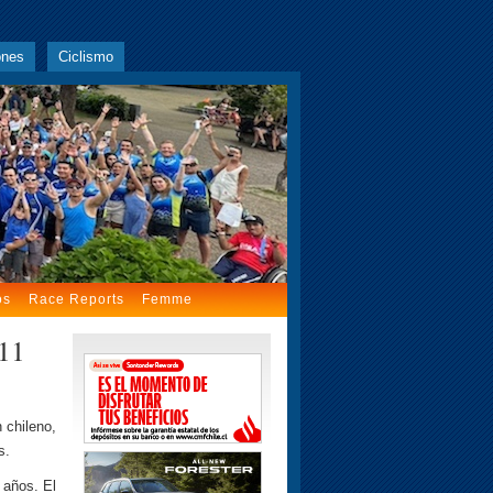
ones
Ciclismo
os
Race Reports
Femme
011
 chileno,
s.
 años. El