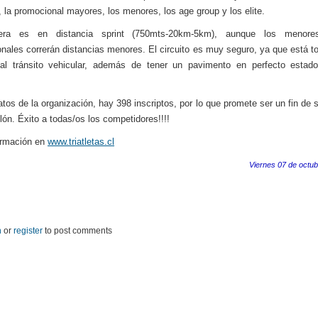
 la promocional mayores, los menores, los age group y los elite.
era es en distancia sprint (750mts-20km-5km), aunque los menor
nales correrán distancias menores. El circuito es muy seguro, ya que está t
 al tránsito vehicular, además de tener un pavimento en perfecto estado
.
tos de la organización, hay 398 inscriptos, por lo que promete ser un fin de
tlón. Éxito a todas/os los competidores!!!!
ormación en
www.triatletas.cl
Viernes 07 de octub
n
or
register
to post comments