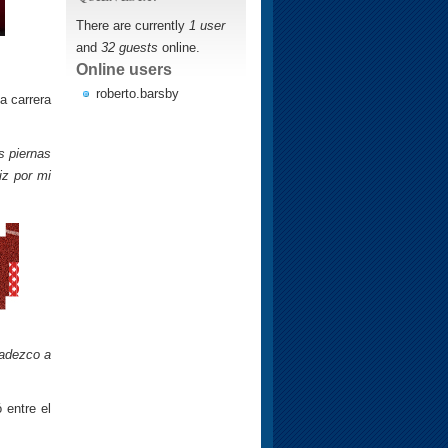
There are currently
1 user
and
32 guests
online.
Online users
roberto.barsby
a carrera
s piernas
iz por mi
radezco a
 entre el