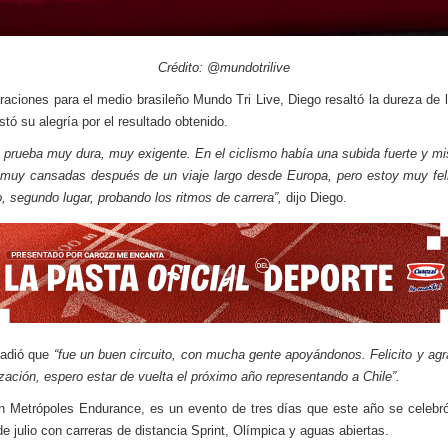
Crédito: @mundotrilive
raciones para el medio brasileño Mundo Tri Live, Diego resaltó la dureza de l
stó su alegría por el resultado obtenido.
 prueba muy dura, muy exigente. En el ciclismo había una subida fuerte y mi
muy cansadas después de un viaje largo desde Europa, pero estoy muy fel
o, segundo lugar, probando los ritmos de carrera”,
dijo Diego.
ñadió que
“fue un buen circuito, con mucha gente apoyándonos. Felicito y ag
ización, espero estar de vuelta el próximo año representando a Chile”.
lón Metrópoles Endurance, es un evento de tres días que este año se celebró
de julio con carreras de distancia Sprint, Olímpica y aguas abiertas.