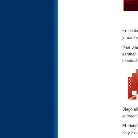
En decla
y manife
“Fue una
estaban 
resultad
Diego a
la organ
El triat
25 y 27 