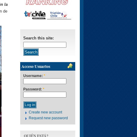
n la
n de
Search this site:
Acceso Usuarios
Username:
*
Password:
*
Create new account
Request new password
QUIÉN ESTÁ?