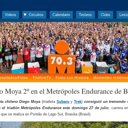
Videos
Circuitos
Calendario
Testeos
Clubs
Lesi
esultados/Fotos
TrichileTV
Fotos con Historia
Momentos históric
o Moya 2º en el Metrópoles Endurance de B
leta chileno Diego Moya
(triatleta
Subaru
y
Trek
)
consiguió un tremendo
n el triatlón Metrópoles Endurance este domingo 27 de julio
, carrera e
 que se realiza en Pontão do Lago Sul, Brasilia (Brasil).