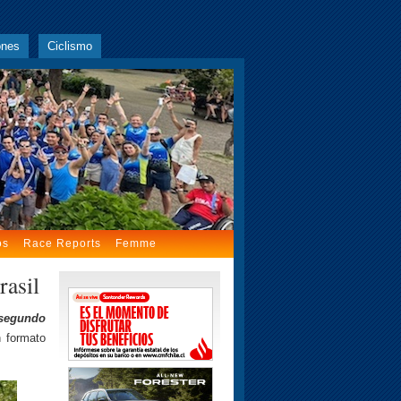
ones
Ciclismo
os
Race Reports
Femme
rasil
 segundo
n formato