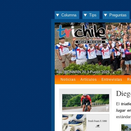
Columna
Tips
Preguntas
Noticias
Artículos
Entrevistas
R
Dieg
El
triat
lugar e
estándar