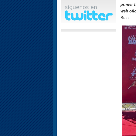
primer 
web ofic
Brasil.