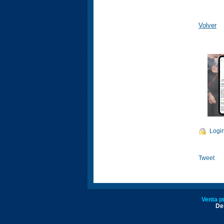
Volver
Logi
Tweet
Venta p
Des