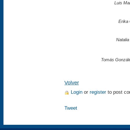
Luis Ma
Erika 
Natali
Tomás González
Volver
Login
or
register
to post c
Tweet